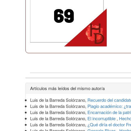
Detalles
Artículos más leídos del mismo autor/a
del
Luis de la Barreda Solórzano,
Recuerdo del candida
artículo
Luis de la Barreda Solórzano,
Plagio académico: ¿tr
Luis de la Barreda Solórzano,
Encarnación de la patr
Luis de la Barreda Solórzano,
El incorruptible
,
Hecho
Luis de la Barreda Solórzano,
¿Qué diría el doctor F
Luis de la Barreda Solórzano,
Gonzalo Rivas
,
Hecho