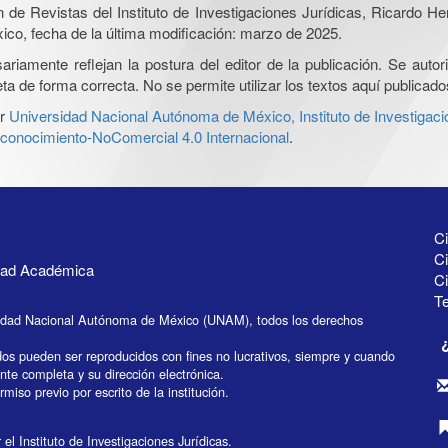
ón de Revistas del Instituto de Investigaciones Jurídicas, Ricardo 
xico, fecha de la última modificación: marzo de 2025.
iamente reflejan la postura del editor de la publicación. Se autoriz
a de forma correcta. No se permite utilizar los textos aquí publicad
r
Universidad Nacional Autónoma de México, Instituto de Investigaci
onocimiento-NoComercial 4.0 Internacional
.
Ci
Ci
idad Académica
C
Te
idad Nacional Autónoma de México (UNAM), todos los derechos
dos pueden ser reproducidos con fines no lucrativos, siempre y cuando
ente completa y su dirección electrónica.
miso previo por escrito de la institución.
el Instituto de Investigaciones Jurídicas.