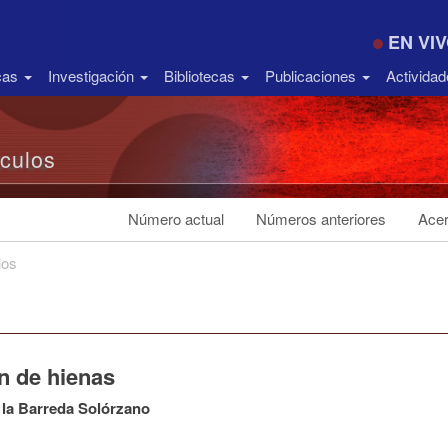
EN VI
icas
Investigación
Bibliotecas
Publicaciones
Activida
ículos
Número actual
Números anteriores
Acer
los
n de hienas
 la Barreda Solórzano