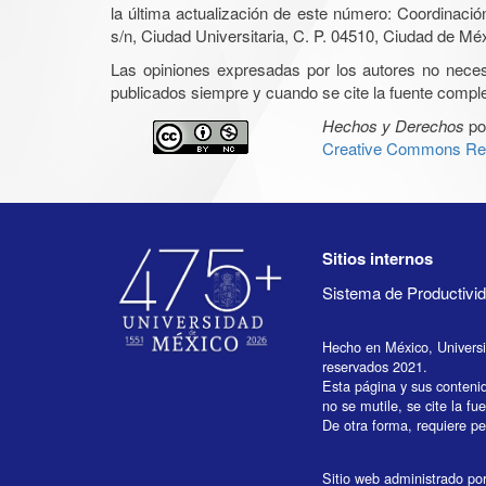
la última actualización de este número: Coordinaci
s/n, Ciudad Universitaria, C. P. 04510, Ciudad de Mé
Las opiniones expresadas por los autores no necesar
publicados siempre y cuando se cite la fuente complet
Hechos y Derechos
po
Creative Commons Rec
Sitios internos
Sistema de Productiv
Hecho en México, Univers
reservados 2021.
Esta página y sus conteni
no se mutile, se cite la fu
De otra forma, requiere per
Sitio web administrado por 