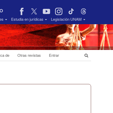
VO
des
Estudia en jurídicas
Legislación UNAM
ca de
Otras revistas
Entrar