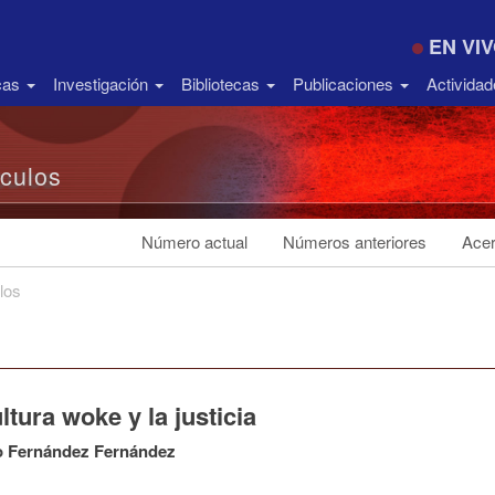
EN VI
icas
Investigación
Bibliotecas
Publicaciones
Activida
ículos
Número actual
Números anteriores
Acer
los
ltura woke y la justicia
o Fernández Fernández