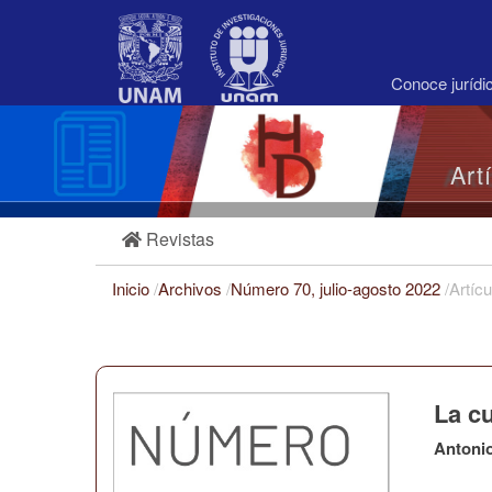
Navegación
principal
Contenido
principal
Conoce juríd
Barra
lateral
Art
Revistas
Inicio
/
Archivos
/
Número 70, julio-agosto 2022
/
Artícu
La cu
Antoni