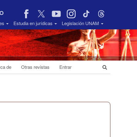
VO
des
Estudia en jurídicas
Legislación UNAM
ca de
Otras revistas
Entrar