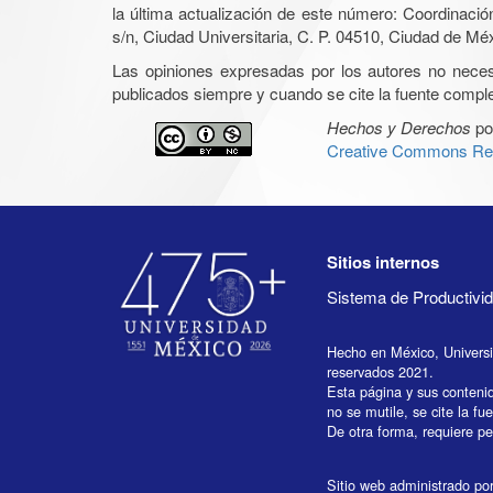
la última actualización de este número: Coordinaci
s/n, Ciudad Universitaria, C. P. 04510, Ciudad de Mé
Las opiniones expresadas por los autores no necesar
publicados siempre y cuando se cite la fuente complet
Hechos y Derechos
po
Creative Commons Rec
Sitios internos
Sistema de Productiv
Hecho en México, Univers
reservados 2021.
Esta página y sus conteni
no se mutile, se cite la fu
De otra forma, requiere per
Sitio web administrado por 