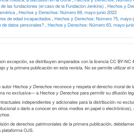
a de las fundaciones (el caso de la Fundacion Jenkins)
,
Hechos y Der
noamérica
,
Hechos y Derechos: Número 69, mayo-junio 2022
ores de edad incapacitados
,
Hechos y Derechos: Número 75, mayo-j
n de datos personales?
,
Hechos y Derechos: Número 63, mayo-juni
sin excepción, se distribuyen amparados con la licencia CC BY-NC 4.0 
o y la primera publicación en esta revista. No se permite utilizar el 
e autor
Hechos y Derechos
reconoce y respeta el derecho moral de las
orma no exclusiva— a
Hechos y Derechos
para permitir su difusión le
ractuales independientes y adicionales para la distribución no exclus
stitucional o darlo a conocer en otros medios en papel o electrónicos)
echos
.
smisión de derechos patrimoniales de la primera publicación, debidamen
a plataforma OJS.