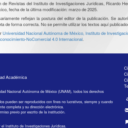
ón de Revistas del Instituto de Investigaciones Jurídicas, Ricardo 
xico, fecha de la última modificación: marzo de 2025.
iamente reflejan la postura del editor de la publicación. Se autoriz
a de forma correcta. No se permite utilizar los textos aquí publicad
r
Universidad Nacional Autónoma de México, Instituto de Investigaci
onocimiento-NoComercial 4.0 Internacional
.
Ci
Ci
idad Académica
C
Te
idad Nacional Autónoma de México (UNAM), todos los derechos
dos pueden ser reproducidos con fines no lucrativos, siempre y cuando
ente completa y su dirección electrónica.
miso previo por escrito de la institución.
el Instituto de Investigaciones Jurídicas.