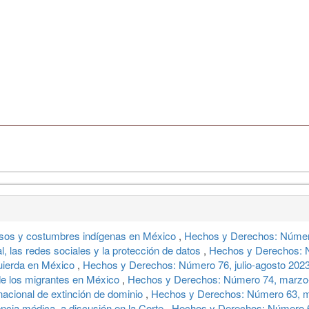
 usos y costumbres indígenas en México
,
Hechos y Derechos: Númer
cial, las redes sociales y la protección de datos
,
Hechos y Derechos: N
quierda en México
,
Hechos y Derechos: Número 76, julio-agosto 202
 de los migrantes en México
,
Hechos y Derechos: Número 74, marzo-
 nacional de extinción de dominio
,
Hechos y Derechos: Número 63, m
encia médica, a discusión en la Corte
,
Hechos y Derechos: Número 6