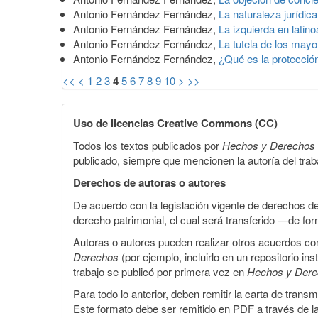
Antonio Fernández Fernández,
La naturaleza jurídic
Antonio Fernández Fernández,
La izquierda en lati
Antonio Fernández Fernández,
La tutela de los may
Antonio Fernández Fernández,
¿Qué es la protecció
<<
<
1
2
3
4
5
6
7
8
9
10
>
>>
Uso de licencias Creative Commons (CC)
Todos los textos publicados por
Hechos y Derechos
publicado, siempre que mencionen la autoría del trabaj
Derechos de autoras o autores
De acuerdo con la legislación vigente de derechos d
derecho patrimonial, el cual será transferido —de f
Autoras o autores pueden realizar otros acuerdos cont
Derechos
(por ejemplo, incluirlo en un repositorio in
trabajo se publicó por primera vez en
Hechos y Der
Para todo lo anterior, deben remitir la carta de tran
Este formato debe ser remitido en PDF a través de l