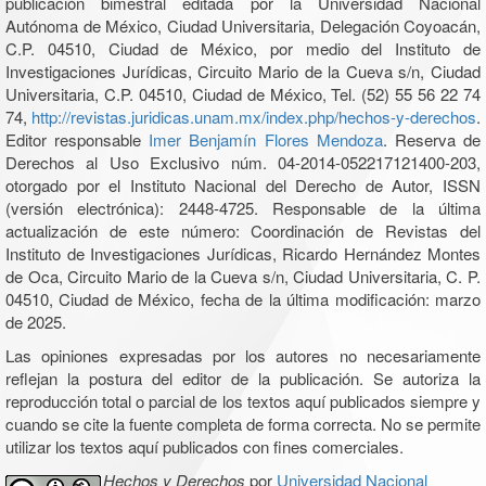
publicación bimestral editada por la Universidad Nacional
Autónoma de México, Ciudad Universitaria, Delegación Coyoacán,
C.P. 04510, Ciudad de México, por medio del Instituto de
Investigaciones Jurídicas, Circuito Mario de la Cueva s/n, Ciudad
Universitaria, C.P. 04510, Ciudad de México, Tel. (52) 55 56 22 74
74,
http://revistas.juridicas.unam.mx/index.php/hechos-y-derechos
.
Editor responsable
Imer Benjamín Flores Mendoza
. Reserva de
Derechos al Uso Exclusivo núm. 04-2014-052217121400-203,
otorgado por el Instituto Nacional del Derecho de Autor, ISSN
(versión electrónica): 2448-4725. Responsable de la última
actualización de este número: Coordinación de Revistas del
Instituto de Investigaciones Jurídicas, Ricardo Hernández Montes
de Oca, Circuito Mario de la Cueva s/n, Ciudad Universitaria, C. P.
04510, Ciudad de México, fecha de la última modificación: marzo
de 2025.
Las opiniones expresadas por los autores no necesariamente
reflejan la postura del editor de la publicación. Se autoriza la
reproducción total o parcial de los textos aquí publicados siempre y
cuando se cite la fuente completa de forma correcta. No se permite
utilizar los textos aquí publicados con fines comerciales.
Hechos y Derechos
por
Universidad Nacional