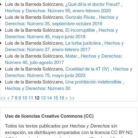
Luis de la Barreda Solórzano,
¿Qué diría el doctor Freud?
,
Hechos y Derechos: Número 55, enero-febrero 2020
Luis de la Barreda Solórzano,
Gonzalo Rivas
,
Hechos y
Derechos: Número 35, septiembre-octubre 2016
Luis de la Barreda Solórzano,
El incorruptible
,
Hechos y
Derechos: Número 45, mayo-junio 2018
Luis de la Barreda Solórzano,
La turba justiciera
,
Hechos y
Derechos: Número 37, enero-febrero 2017
Luis de la Barreda Solórzano,
Matar
,
Hechos y Derechos:
Número 40, julio-agosto 2017
Luis de la Barreda Solórzano,
Crueldad de la 4T (IV)
,
Hechos y
Derechos: Número 75, mayo-junio 2023
Luis de la Barreda Solórzano,
Una prohibición indefendible
,
Hechos y Derechos: Número 30
<<
<
7
8
9
10
11
12
13
14
15
16
>
>>
Uso de licencias Creative Commons (CC)
Todos los textos publicados por
Hechos y Derechos
sin
excepción, se distribuyen amparados con la licencia CC BY-NC