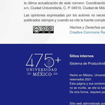
la última actualización de este número: Coordinaci
s/n, Ciudad Universitaria, C. P. 04510, Ciudad de Mé
Las opiniones expresadas por los autores no necesar
publicados siempre y cuando se cite la fuente complet
Hechos y Derechos
po
Creative Commons Rec
Sitios internos
Sistema de Productiv
Hecho en México, Univers
reservados 2021.
Esta página y sus conteni
no se mutile, se cite la fu
De otra forma, requiere per
Sitio web administrado por 