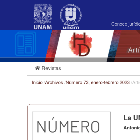
Navegación
principal
Contenido
principal
Conoce juríd
Barra
lateral
Art
Revistas
Inicio
/
Archivos
/
Número 73, enero-febrero 2023
/
Art
La UN
Antoni