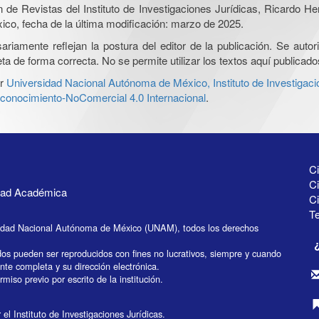
ón de Revistas del Instituto de Investigaciones Jurídicas, Ricardo 
xico, fecha de la última modificación: marzo de 2025.
iamente reflejan la postura del editor de la publicación. Se autoriz
a de forma correcta. No se permite utilizar los textos aquí publicad
r
Universidad Nacional Autónoma de México, Instituto de Investigaci
onocimiento-NoComercial 4.0 Internacional
.
Ci
Ci
idad Académica
C
Te
idad Nacional Autónoma de México (UNAM), todos los derechos
dos pueden ser reproducidos con fines no lucrativos, siempre y cuando
ente completa y su dirección electrónica.
miso previo por escrito de la institución.
el Instituto de Investigaciones Jurídicas.