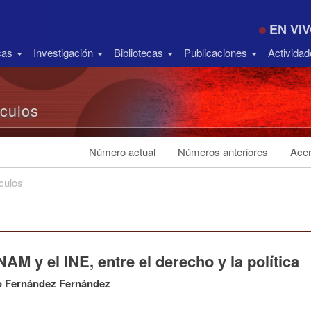
EN VI
icas
Investigación
Bibliotecas
Publicaciones
Activida
ículos
Número actual
Números anteriores
Acer
ículos
AM y el INE, entre el derecho y la política
o Fernández Fernández