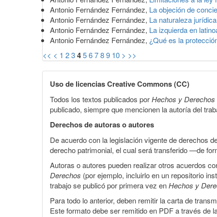
Antonio Fernández Fernández,
La objeción de conci
Antonio Fernández Fernández,
La naturaleza jurídic
Antonio Fernández Fernández,
La izquierda en lati
Antonio Fernández Fernández,
¿Qué es la protecció
<<
<
1
2
3
4
5
6
7
8
9
10
>
>>
Uso de licencias Creative Commons (CC)
Todos los textos publicados por
Hechos y Derechos
publicado, siempre que mencionen la autoría del trabaj
Derechos de autoras o autores
De acuerdo con la legislación vigente de derechos d
derecho patrimonial, el cual será transferido —de f
Autoras o autores pueden realizar otros acuerdos cont
Derechos
(por ejemplo, incluirlo en un repositorio in
trabajo se publicó por primera vez en
Hechos y Der
Para todo lo anterior, deben remitir la carta de tran
Este formato debe ser remitido en PDF a través de l