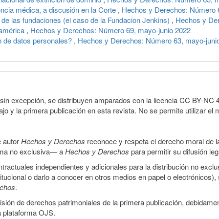
encia médica, a discusión en la Corte
,
Hechos y Derechos: Número 6
a de las fundaciones (el caso de la Fundacion Jenkins)
,
Hechos y Der
noamérica
,
Hechos y Derechos: Número 69, mayo-junio 2022
n de datos personales?
,
Hechos y Derechos: Número 63, mayo-juni
sin excepción, se distribuyen amparados con la licencia CC BY-NC 4.0 
o y la primera publicación en esta revista. No se permite utilizar el 
e autor
Hechos y Derechos
reconoce y respeta el derecho moral de las
orma no exclusiva— a
Hechos y Derechos
para permitir su difusión le
ractuales independientes y adicionales para la distribución no exclus
stitucional o darlo a conocer en otros medios en papel o electrónicos)
echos
.
smisión de derechos patrimoniales de la primera publicación, debidamen
a plataforma OJS.