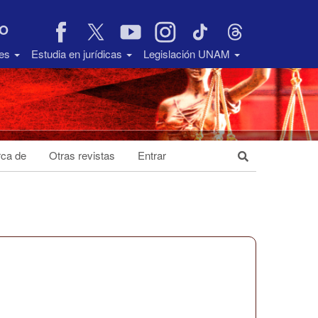
VO
des
Estudia en jurídicas
Legislación UNAM
ca de
Otras revistas
Entrar