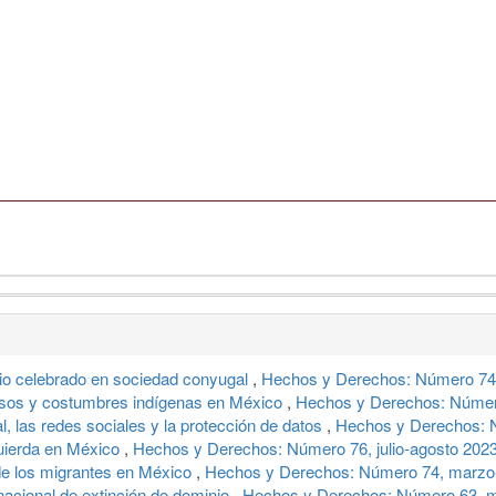
io celebrado en sociedad conyugal
,
Hechos y Derechos: Número 74,
 usos y costumbres indígenas en México
,
Hechos y Derechos: Númer
cial, las redes sociales y la protección de datos
,
Hechos y Derechos: N
quierda en México
,
Hechos y Derechos: Número 76, julio-agosto 202
 de los migrantes en México
,
Hechos y Derechos: Número 74, marzo-
 nacional de extinción de dominio
,
Hechos y Derechos: Número 63, m