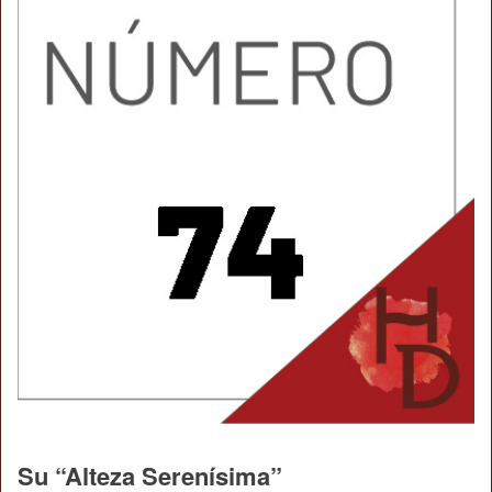
Su “Alteza Serenísima”