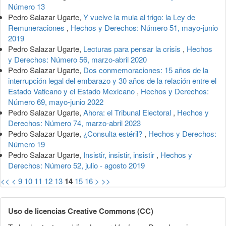
Número 13
Pedro Salazar Ugarte,
Y vuelve la mula al trigo: la Ley de
Remuneraciones
,
Hechos y Derechos: Número 51, mayo-junio
2019
Pedro Salazar Ugarte,
Lecturas para pensar la crisis
,
Hechos
y Derechos: Número 56, marzo-abril 2020
Pedro Salazar Ugarte,
Dos conmemoraciones: 15 años de la
interrupción legal del embarazo y 30 años de la relación entre el
Estado Vaticano y el Estado Mexicano
,
Hechos y Derechos:
Número 69, mayo-junio 2022
Pedro Salazar Ugarte,
Ahora: el Tribunal Electoral
,
Hechos y
Derechos: Número 74, marzo-abril 2023
Pedro Salazar Ugarte,
¿Consulta estéril?
,
Hechos y Derechos:
Número 19
Pedro Salazar Ugarte,
Insistir, insistir, insistir
,
Hechos y
Derechos: Número 52, julio - agosto 2019
<<
<
9
10
11
12
13
14
15
16
>
>>
Uso de licencias Creative Commons (CC)