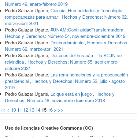
Número 49, enero-febrero 2019
Pedro Salazar Ugarte,
Ciencia, Humanidades y Tecnología:
rompecabezas para armar
,
Hechos y Derechos: Número 62,
marzo-abril 2021
Pedro Salazar Ugarte,
#UNAM:ContinuidadTransformadora
,
Hechos y Derechos: Número 54, noviembre-diciembre 2019
Pedro Salazar Ugarte,
Desbordamiento
,
Hechos y Derechos:
Número 62, marzo-abril 2021
Pedro Salazar Ugarte,
Después del huracán… la SCJN se
reivindica
,
Hechos y Derechos: Número 65, septiembre-
octubre 2021
Pedro Salazar Ugarte,
Las remuneraciones y la preocupación
presidencial
,
Hechos y Derechos: Número 52, julio - agosto
2019
Pedro Salazar Ugarte,
Lo que está en juego
,
Hechos y
Derechos: Número 48, noviembre-diciembre 2018
<<
<
10
11
12
13
14
15
16
>
>>
Uso de licencias Creative Commons (CC)