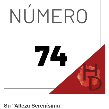
Su “Alteza Serenísima”