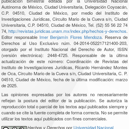
publicación bimestral editada por la Universidad Nacional
Autónoma de México, Ciudad Universitaria, Delegación Coyoacán,
C.P. 04510, Ciudad de México, por medio del Instituto de
Investigaciones Jurídicas, Circuito Mario de la Cueva s/n, Ciudad
Universitaria, C.P. 04510, Ciudad de México, Tel. (52) 55 56 22 74
74,
http://revistas.juridicas.unam.mx/index.php/hechos-y-derechos
.
Editor responsable
Imer Benjamín Flores Mendoza
. Reserva de
Derechos al Uso Exclusivo núm. 04-2014-052217121400-203,
otorgado por el Instituto Nacional del Derecho de Autor, ISSN
(versión electrónica): 2448-4725. Responsable de la última
actualización de este número: Coordinación de Revistas del
Instituto de Investigaciones Jurídicas, Ricardo Hernández Montes
de Oca, Circuito Mario de la Cueva s/n, Ciudad Universitaria, C. P.
04510, Ciudad de México, fecha de la última modificación: marzo
de 2025.
Las opiniones expresadas por los autores no necesariamente
reflejan la postura del editor de la publicación. Se autoriza la
reproducción total o parcial de los textos aquí publicados siempre y
cuando se cite la fuente completa de forma correcta. No se permite
utilizar los textos aquí publicados con fines comerciales.
Hechos y Derechos
por
Universidad Nacional