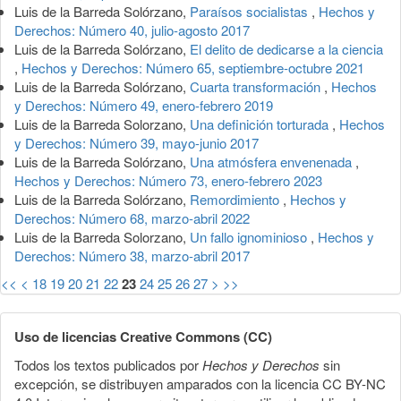
Luis de la Barreda Solórzano,
Paraísos socialistas
,
Hechos y
Derechos: Número 40, julio-agosto 2017
Luis de la Barreda Solórzano,
El delito de dedicarse a la ciencia
,
Hechos y Derechos: Número 65, septiembre-octubre 2021
Luis de la Barreda Solórzano,
Cuarta transformación
,
Hechos
y Derechos: Número 49, enero-febrero 2019
Luis de la Barreda Solorzano,
Una definición torturada
,
Hechos
y Derechos: Número 39, mayo-junio 2017
Luis de la Barreda Solórzano,
Una atmósfera envenenada
,
Hechos y Derechos: Número 73, enero-febrero 2023
Luis de la Barreda Solórzano,
Remordimiento
,
Hechos y
Derechos: Número 68, marzo-abril 2022
Luis de la Barreda Solorzano,
Un fallo ignominioso
,
Hechos y
Derechos: Número 38, marzo-abril 2017
<<
<
18
19
20
21
22
23
24
25
26
27
>
>>
Uso de licencias Creative Commons (CC)
Todos los textos publicados por
Hechos y Derechos
sin
excepción, se distribuyen amparados con la licencia CC BY-NC