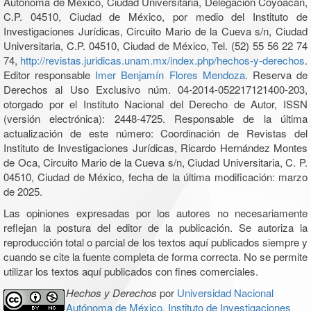
Autónoma de México, Ciudad Universitaria, Delegación Coyoacán,
C.P. 04510, Ciudad de México, por medio del Instituto de
Investigaciones Jurídicas, Circuito Mario de la Cueva s/n, Ciudad
Universitaria, C.P. 04510, Ciudad de México, Tel. (52) 55 56 22 74
74,
http://revistas.juridicas.unam.mx/index.php/hechos-y-derechos
.
Editor responsable
Imer Benjamín Flores Mendoza
. Reserva de
Derechos al Uso Exclusivo núm. 04-2014-052217121400-203,
otorgado por el Instituto Nacional del Derecho de Autor, ISSN
(versión electrónica): 2448-4725. Responsable de la última
actualización de este número: Coordinación de Revistas del
Instituto de Investigaciones Jurídicas, Ricardo Hernández Montes
de Oca, Circuito Mario de la Cueva s/n, Ciudad Universitaria, C. P.
04510, Ciudad de México, fecha de la última modificación: marzo
de 2025.
Las opiniones expresadas por los autores no necesariamente
reflejan la postura del editor de la publicación. Se autoriza la
reproducción total o parcial de los textos aquí publicados siempre y
cuando se cite la fuente completa de forma correcta. No se permite
utilizar los textos aquí publicados con fines comerciales.
Hechos y Derechos
por
Universidad Nacional
Autónoma de México, Instituto de Investigaciones