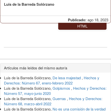
Luis de la Barreda Solórzano
Publicado:
ago 18, 2023
HTML
Detalles
Artículos más leídos del mismo autor/a
del
Luis de la Barreda Solórzano,
De lesa majestad
,
Hechos y
artículo
Derechos: Número 67, enero-febrero 2022
Luis de la Barreda Solórzano,
Golpismos
,
Hechos y Derechos:
Número 57, mayo-junio 2020
Luis de la Barreda Solórzano,
Guerras
,
Hechos y Derechos:
Número 68, marzo-abril 2022
Luis de la Barreda Solórzano,
No es una comisión de la verdad