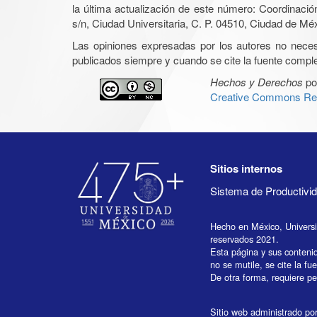
la última actualización de este número: Coordinaci
s/n, Ciudad Universitaria, C. P. 04510, Ciudad de Mé
Las opiniones expresadas por los autores no necesar
publicados siempre y cuando se cite la fuente complet
Hechos y Derechos
po
Creative Commons Rec
Sitios internos
Sistema de Productiv
Hecho en México, Univers
reservados 2021.
Esta página y sus conteni
no se mutile, se cite la fu
De otra forma, requiere per
Sitio web administrado por 