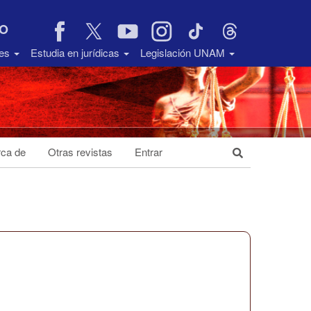
VO
des
Estudia en jurídicas
Legislación UNAM
ca de
Otras revistas
Entrar