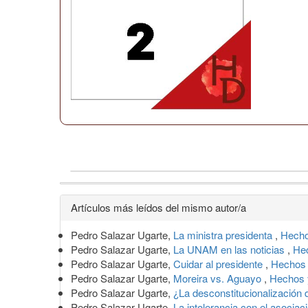
Detalles
Artículos más leídos del mismo autor/a
del
Pedro Salazar Ugarte,
La ministra presidenta
,
Hecho
artículo
Pedro Salazar Ugarte,
La UNAM en las noticias
,
Hec
Pedro Salazar Ugarte,
Cuidar al presidente
,
Hechos 
Pedro Salazar Ugarte,
Moreira vs. Aguayo
,
Hechos 
Pedro Salazar Ugarte,
¿La desconstitucionalización
Pedro Salazar Ugarte,
La intolerancia con el asocia