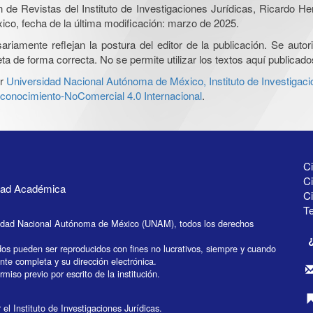
ón de Revistas del Instituto de Investigaciones Jurídicas, Ricardo 
xico, fecha de la última modificación: marzo de 2025.
iamente reflejan la postura del editor de la publicación. Se autoriz
a de forma correcta. No se permite utilizar los textos aquí publicad
r
Universidad Nacional Autónoma de México, Instituto de Investigaci
onocimiento-NoComercial 4.0 Internacional
.
Ci
Ci
idad Académica
C
Te
idad Nacional Autónoma de México (UNAM), todos los derechos
dos pueden ser reproducidos con fines no lucrativos, siempre y cuando
ente completa y su dirección electrónica.
miso previo por escrito de la institución.
el Instituto de Investigaciones Jurídicas.