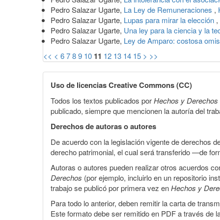
Pedro Salazar Ugarte,
La Ley de Remuneraciones
,
Pedro Salazar Ugarte,
Lupas para mirar la elección
,
Pedro Salazar Ugarte,
Una ley para la ciencia y la t
Pedro Salazar Ugarte,
Ley de Amparo: costosa omi
<<
<
6
7
8
9
10
11
12
13
14
15
>
>>
Uso de licencias Creative Commons (CC)
Todos los textos publicados por
Hechos y Derechos
publicado, siempre que mencionen la autoría del trabaj
Derechos de autoras o autores
De acuerdo con la legislación vigente de derechos d
derecho patrimonial, el cual será transferido —de f
Autoras o autores pueden realizar otros acuerdos cont
Derechos
(por ejemplo, incluirlo en un repositorio in
trabajo se publicó por primera vez en
Hechos y Der
Para todo lo anterior, deben remitir la carta de tran
Este formato debe ser remitido en PDF a través de l