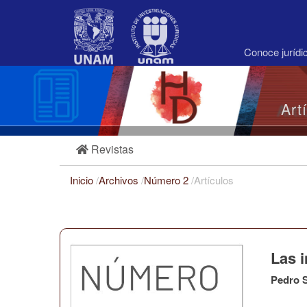
Navegación
principal
Contenido
principal
Conoce juríd
Barra
lateral
Art
Revistas
Inicio
/
Archivos
/
Número 2
/
Artículos
Las i
Pedro S