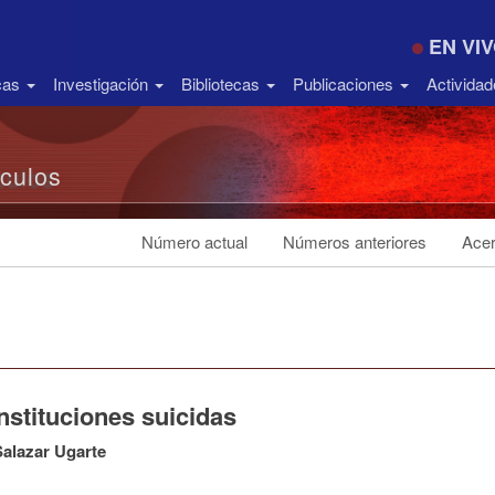
EN VI
icas
Investigación
Bibliotecas
Publicaciones
Activida
ículos
Número actual
Números anteriores
Acer
nstituciones suicidas
alazar Ugarte