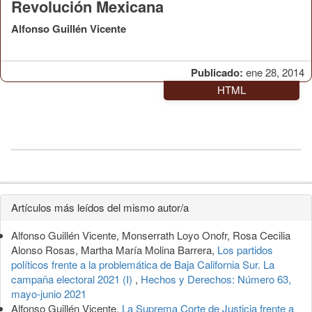
Revolución Mexicana
Alfonso Guillén Vicente
Publicado:
ene 28, 2014
HTML
Detalles
Artículos más leídos del mismo autor/a
del
Alfonso Guillén Vicente, Monserrath Loyo Onofr, Rosa Cecilia
artículo
Alonso Rosas, Martha María Molina Barrera,
Los partidos
políticos frente a la problemática de Baja California Sur. La
campaña electoral 2021 (I)
,
Hechos y Derechos: Número 63,
mayo-junio 2021
Alfonso Guillén Vicente,
La Suprema Corte de Justicia frente a