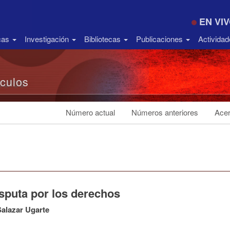
EN VI
icas
Investigación
Bibliotecas
Publicaciones
Activida
ículos
Número actual
Números anteriores
Acer
isputa por los derechos
alazar Ugarte