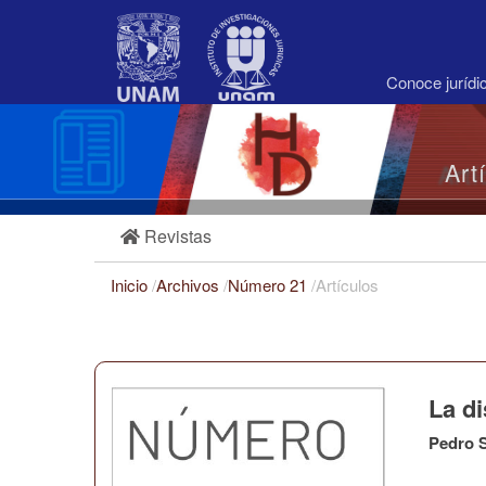
Navegación
principal
Contenido
principal
Conoce juríd
Barra
lateral
Art
Revistas
Inicio
/
Archivos
/
Número 21
/
Artículos
La d
Pedro S