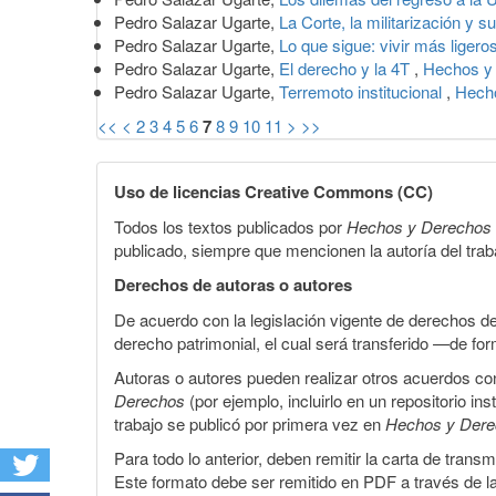
Pedro Salazar Ugarte,
La Corte, la militarización y 
Pedro Salazar Ugarte,
Lo que sigue: vivir más ligero
Pedro Salazar Ugarte,
El derecho y la 4T
,
Hechos y 
Pedro Salazar Ugarte,
Terremoto institucional
,
Hecho
<<
<
2
3
4
5
6
7
8
9
10
11
>
>>
Uso de licencias Creative Commons (CC)
Todos los textos publicados por
Hechos y Derechos
publicado, siempre que mencionen la autoría del trabaj
Derechos de autoras o autores
De acuerdo con la legislación vigente de derechos d
derecho patrimonial, el cual será transferido —de f
Autoras o autores pueden realizar otros acuerdos cont
Derechos
(por ejemplo, incluirlo en un repositorio in
trabajo se publicó por primera vez en
Hechos y Der
Para todo lo anterior, deben remitir la carta de tran
Este formato debe ser remitido en PDF a través de l