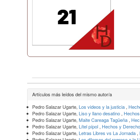
Detalles
Artículos más leídos del mismo autor/a
del
Pedro Salazar Ugarte,
Los videos y la justicia
,
Hecho
artículo
Pedro Salazar Ugarte,
Liso y llano desatino
,
Hechos 
Pedro Salazar Ugarte,
Maite Careaga Tagüeña
,
Hec
Pedro Salazar Ugarte,
Lítel pípol
,
Hechos y Derecho
Pedro Salazar Ugarte,
Letras Libres vs La Jornada
,
Pedro Salazar Ugarte,
Los dilemas del regreso a l