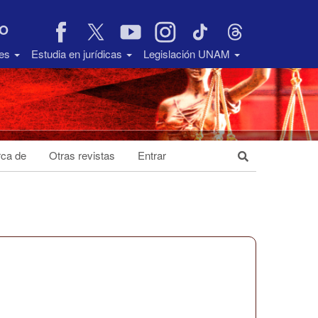
VO
des
Estudia en jurídicas
Legislación UNAM
ca de
Otras revistas
Entrar