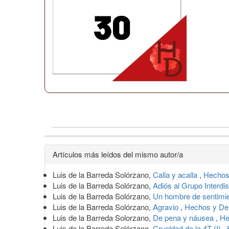
Detalles
Artículos más leídos del mismo autor/a
del
Luis de la Barreda Solórzano,
Calla y acalla
,
Hechos
artículo
Luis de la Barreda Solórzano,
Adiós al Grupo Interdi
Luis de la Barreda Solórzano,
Un hombre de sentimi
Luis de la Barreda Solórzano,
Agravio
,
Hechos y De
Luis de la Barreda Solorzano,
De pena y náusea
,
He
Luis de la Barreda Solórzano,
Crueldad de la 4T (I)
,