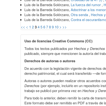
Luis de la Barreda Solórzano,
La fuerza del rumor
,
H
Luis de la Barreda Solórzano,
Adoctrinar a los meno
Luis de la Barreda Solórzano,
Otra senda
,
Hechos y 
Luis de la Barreda Solórzano,
Contra el oscurantism
<<
<
1
2
3
4
5
6
7
8
9
10
>
>>
Uso de licencias Creative Commons (CC)
Todos los textos publicados por
Hechos y Derechos
publicado, siempre que mencionen la autoría del trabaj
Derechos de autoras o autores
De acuerdo con la legislación vigente de derechos d
derecho patrimonial, el cual será transferido —de f
Autoras o autores pueden realizar otros acuerdos cont
Derechos
(por ejemplo, incluirlo en un repositorio in
trabajo se publicó por primera vez en
Hechos y Der
Para todo lo anterior, deben remitir la carta de tran
Este formato debe ser remitido en PDF a través de l