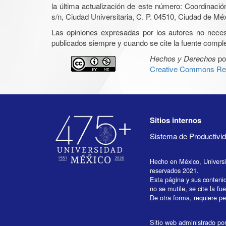
la última actualización de este número: Coordinaci
s/n, Ciudad Universitaria, C. P. 04510, Ciudad de Mé
Las opiniones expresadas por los autores no necesar
publicados siempre y cuando se cite la fuente complet
Hechos y Derechos
po
Creative Commons Rec
Sitios internos
Sistema de Productiv
Hecho en México, Univers
reservados 2021.
Esta página y sus conteni
no se mutile, se cite la fu
De otra forma, requiere per
Sitio web administrado por 