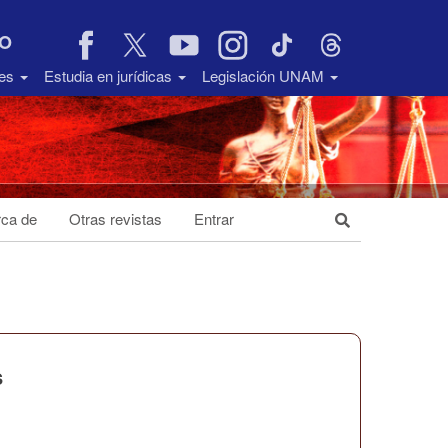
VO
des
Estudia en jurídicas
Legislación UNAM
ca de
Otras revistas
Entrar
s