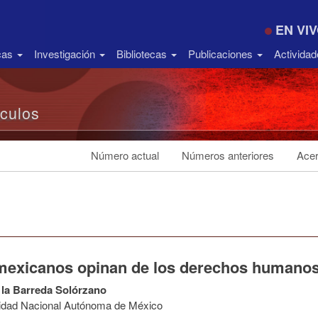
EN VI
icas
Investigación
Bibliotecas
Publicaciones
Activida
ículos
Número actual
Números anteriores
Acer
mexicanos opinan de los derechos humano
 la Barreda Solórzano
idad Nacional Autónoma de México