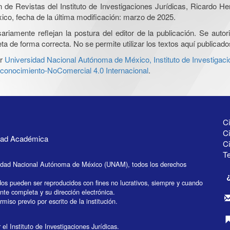
ón de Revistas del Instituto de Investigaciones Jurídicas, Ricardo 
xico, fecha de la última modificación: marzo de 2025.
iamente reflejan la postura del editor de la publicación. Se autoriz
a de forma correcta. No se permite utilizar los textos aquí publicad
r
Universidad Nacional Autónoma de México, Instituto de Investigaci
onocimiento-NoComercial 4.0 Internacional
.
Ci
Ci
idad Académica
C
Te
idad Nacional Autónoma de México (UNAM), todos los derechos
dos pueden ser reproducidos con fines no lucrativos, siempre y cuando
ente completa y su dirección electrónica.
miso previo por escrito de la institución.
el Instituto de Investigaciones Jurídicas.