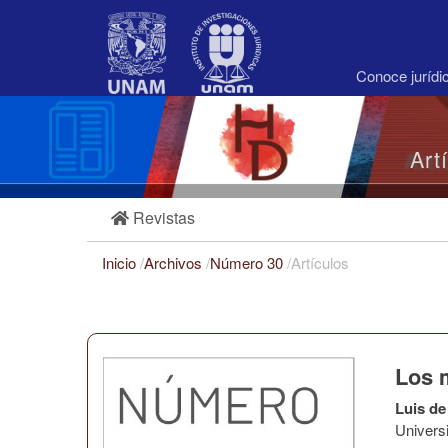
Navegación
principal
Contenido
principal
Conoce juríd
Barra
lateral
Art
Revistas
Inicio
/
Archivos
/
Número 30
/
Artículos
Los 
Luis de
Univers