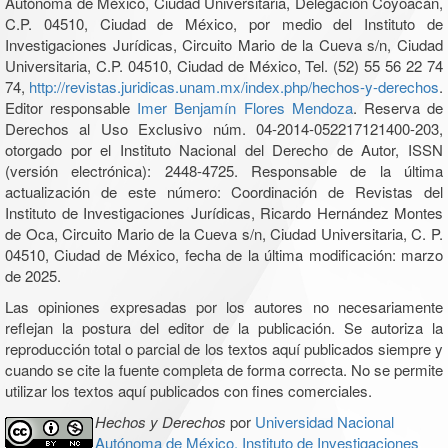
Autónoma de México, Ciudad Universitaria, Delegación Coyoacán,
C.P. 04510, Ciudad de México, por medio del Instituto de
Investigaciones Jurídicas, Circuito Mario de la Cueva s/n, Ciudad
Universitaria, C.P. 04510, Ciudad de México, Tel. (52) 55 56 22 74
74,
http://revistas.juridicas.unam.mx/index.php/hechos-y-derechos
.
Editor responsable
Imer Benjamín Flores Mendoza
. Reserva de
Derechos al Uso Exclusivo núm. 04-2014-052217121400-203,
otorgado por el Instituto Nacional del Derecho de Autor, ISSN
(versión electrónica): 2448-4725. Responsable de la última
actualización de este número: Coordinación de Revistas del
Instituto de Investigaciones Jurídicas, Ricardo Hernández Montes
de Oca, Circuito Mario de la Cueva s/n, Ciudad Universitaria, C. P.
04510, Ciudad de México, fecha de la última modificación: marzo
de 2025.
Las opiniones expresadas por los autores no necesariamente
reflejan la postura del editor de la publicación. Se autoriza la
reproducción total o parcial de los textos aquí publicados siempre y
cuando se cite la fuente completa de forma correcta. No se permite
utilizar los textos aquí publicados con fines comerciales.
Hechos y Derechos
por
Universidad Nacional
Autónoma de México, Instituto de Investigaciones