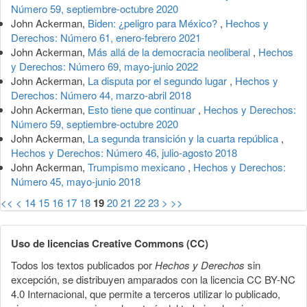
Número 59, septiembre-octubre 2020
John Ackerman,
Biden: ¿peligro para México?
,
Hechos y
Derechos: Número 61, enero-febrero 2021
John Ackerman,
Más allá de la democracia neoliberal
,
Hechos
y Derechos: Número 69, mayo-junio 2022
John Ackerman,
La disputa por el segundo lugar
,
Hechos y
Derechos: Número 44, marzo-abril 2018
John Ackerman,
Esto tiene que continuar
,
Hechos y Derechos:
Número 59, septiembre-octubre 2020
John Ackerman,
La segunda transición y la cuarta república
,
Hechos y Derechos: Número 46, julio-agosto 2018
John Ackerman,
Trumpismo mexicano
,
Hechos y Derechos:
Número 45, mayo-junio 2018
<<
<
14
15
16
17
18
19
20
21
22
23
>
>>
Uso de licencias Creative Commons (CC)
Todos los textos publicados por
Hechos y Derechos
sin
excepción, se distribuyen amparados con la licencia CC BY-NC
4.0 Internacional, que permite a terceros utilizar lo publicado,