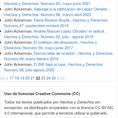
Hechos y Derechos: Número 63, mayo-junio 2021
John Ackerman,
Sabotaje a la ratificación de López Obrador
,
Hechos y Derechos: Número 68, marzo-abril 2022
John Ackerman,
Elena Álvarez-Buylla
,
Hechos y Derechos:
Número 47, septiembre-octubre 2018
John Ackerman,
Andrés Manuel López Obrador: el radical
,
Hechos y Derechos: Número 52, julio - agosto 2019
John Ackerman,
El coletazo del dinosaurio
,
Hechos y
Derechos: Número 39, mayo-junio 2017
John Ackerman,
Demócratas de ocasión
,
Hechos y Derechos:
Número 49, enero-febrero 2019
John Ackerman,
El INE bajo la lupa
,
Hechos y Derechos:
Número 58, julio-agosto 2020
<<
<
17
18
19
20
21
22
23
24
25
>
>>
Uso de licencias Creative Commons (CC)
Todos los textos publicados por
Hechos y Derechos
sin
excepción, se distribuyen amparados con la licencia CC BY-NC
4.0 Internacional, que permite a terceros utilizar lo publicado,