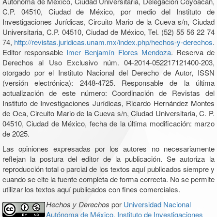
Autónoma de México, Ciudad Universitaria, Delegación Coyoacán,
C.P. 04510, Ciudad de México, por medio del Instituto de
Investigaciones Jurídicas, Circuito Mario de la Cueva s/n, Ciudad
Universitaria, C.P. 04510, Ciudad de México, Tel. (52) 55 56 22 74
74,
http://revistas.juridicas.unam.mx/index.php/hechos-y-derechos
.
Editor responsable
Imer Benjamín Flores Mendoza
. Reserva de
Derechos al Uso Exclusivo núm. 04-2014-052217121400-203,
otorgado por el Instituto Nacional del Derecho de Autor, ISSN
(versión electrónica): 2448-4725. Responsable de la última
actualización de este número: Coordinación de Revistas del
Instituto de Investigaciones Jurídicas, Ricardo Hernández Montes
de Oca, Circuito Mario de la Cueva s/n, Ciudad Universitaria, C. P.
04510, Ciudad de México, fecha de la última modificación: marzo
de 2025.
Las opiniones expresadas por los autores no necesariamente
reflejan la postura del editor de la publicación. Se autoriza la
reproducción total o parcial de los textos aquí publicados siempre y
cuando se cite la fuente completa de forma correcta. No se permite
utilizar los textos aquí publicados con fines comerciales.
Hechos y Derechos
por
Universidad Nacional
Autónoma de México, Instituto de Investigaciones