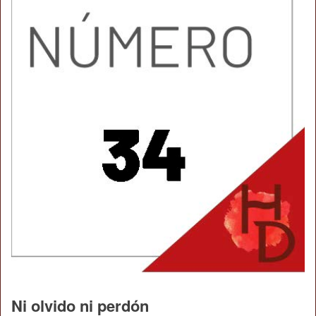
Ni olvido ni perdón