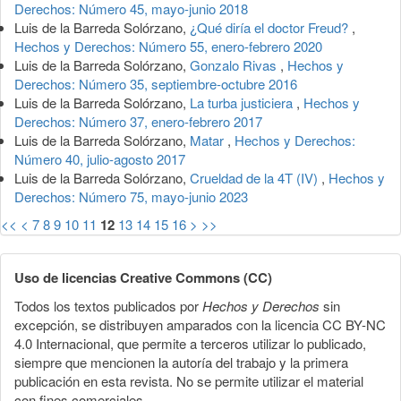
Derechos: Número 45, mayo-junio 2018
Luis de la Barreda Solórzano,
¿Qué diría el doctor Freud?
,
Hechos y Derechos: Número 55, enero-febrero 2020
Luis de la Barreda Solórzano,
Gonzalo Rivas
,
Hechos y
Derechos: Número 35, septiembre-octubre 2016
Luis de la Barreda Solórzano,
La turba justiciera
,
Hechos y
Derechos: Número 37, enero-febrero 2017
Luis de la Barreda Solórzano,
Matar
,
Hechos y Derechos:
Número 40, julio-agosto 2017
Luis de la Barreda Solórzano,
Crueldad de la 4T (IV)
,
Hechos y
Derechos: Número 75, mayo-junio 2023
<<
<
7
8
9
10
11
12
13
14
15
16
>
>>
Uso de licencias Creative Commons (CC)
Todos los textos publicados por
Hechos y Derechos
sin
excepción, se distribuyen amparados con la licencia CC BY-NC
4.0 Internacional, que permite a terceros utilizar lo publicado,
siempre que mencionen la autoría del trabajo y la primera
publicación en esta revista. No se permite utilizar el material
con fines comerciales.