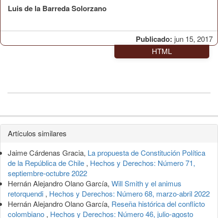
Luis de la Barreda Solorzano
Publicado:
jun 15, 2017
HTML
Detalles
Artículos similares
del
Jaime Cárdenas Gracia,
La propuesta de Constitución Política
artículo
de la República de Chile
,
Hechos y Derechos: Número 71,
septiembre-octubre 2022
Hernán Alejandro Olano García,
Will Smith y el animus
retorquendi
,
Hechos y Derechos: Número 68, marzo-abril 2022
Hernán Alejandro Olano García,
Reseña histórica del conflicto
colombiano
,
Hechos y Derechos: Número 46, julio-agosto