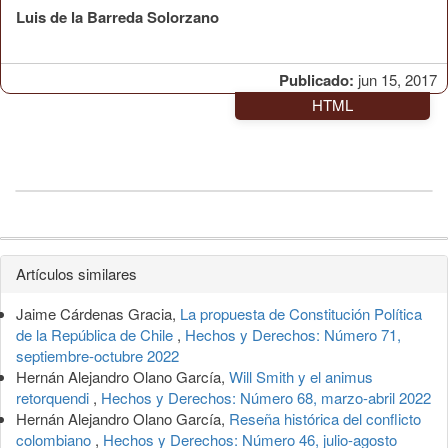
Luis de la Barreda Solorzano
Publicado:
jun 15, 2017
HTML
Detalles
Artículos similares
del
Jaime Cárdenas Gracia,
La propuesta de Constitución Política
artículo
de la República de Chile
,
Hechos y Derechos: Número 71,
septiembre-octubre 2022
Hernán Alejandro Olano García,
Will Smith y el animus
retorquendi
,
Hechos y Derechos: Número 68, marzo-abril 2022
Hernán Alejandro Olano García,
Reseña histórica del conflicto
colombiano
,
Hechos y Derechos: Número 46, julio-agosto