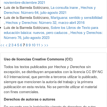
noviembre-diciembre 2021
Luis de la Barreda Solórzano,
La consulta inane
,
Hechos y
Derechos: Número 64, julio-agosto 2021
Luis de la Barreda Solórzano,
Mariguana: sentido y sensibilidad
,
Hechos y Derechos: Número 32, marzo-abril 2016
Luis de la Barreda Solórzano,
Sobre los Libros de Texto para
educación básica: nuevos, pero caducos
,
Hechos y Derechos:
Número 76, julio-agosto 2023
<<
<
2
3
4
5
6
7
8
9
10
11
>
>>
Uso de licencias Creative Commons (CC)
Todos los textos publicados por
Hechos y Derechos
sin
excepción, se distribuyen amparados con la licencia CC BY-NC
4.0 Internacional, que permite a terceros utilizar lo publicado,
siempre que mencionen la autoría del trabajo y la primera
publicación en esta revista. No se permite utilizar el material
con fines comerciales.
Derechos de autoras o autores
De acuerdo con la legislación vigente de derechos de autor