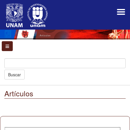
Navegación
principal
Contenido
principal
Barra
lateral
Artículos
Buscar
Artículos