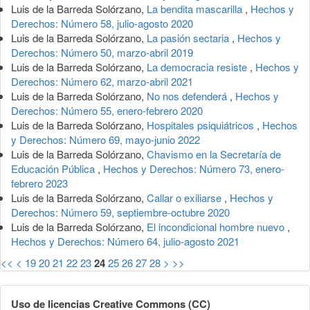
Luis de la Barreda Solórzano,
La bendita mascarilla
,
Hechos y
Derechos: Número 58, julio-agosto 2020
Luis de la Barreda Solórzano,
La pasión sectaria
,
Hechos y
Derechos: Número 50, marzo-abril 2019
Luis de la Barreda Solórzano,
La democracia resiste
,
Hechos y
Derechos: Número 62, marzo-abril 2021
Luis de la Barreda Solórzano,
No nos defenderá
,
Hechos y
Derechos: Número 55, enero-febrero 2020
Luis de la Barreda Solórzano,
Hospitales psiquiátricos
,
Hechos
y Derechos: Número 69, mayo-junio 2022
Luis de la Barreda Solórzano,
Chavismo en la Secretaría de
Educación Pública
,
Hechos y Derechos: Número 73, enero-
febrero 2023
Luis de la Barreda Solórzano,
Callar o exiliarse
,
Hechos y
Derechos: Número 59, septiembre-octubre 2020
Luis de la Barreda Solórzano,
El incondicional hombre nuevo
,
Hechos y Derechos: Número 64, julio-agosto 2021
<<
<
19
20
21
22
23
24
25
26
27
28
>
>>
Uso de licencias Creative Commons (CC)