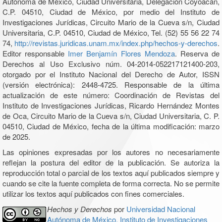
Autónoma de México, Ciudad Universitaria, Delegación Coyoacán,
C.P. 04510, Ciudad de México, por medio del Instituto de
Investigaciones Jurídicas, Circuito Mario de la Cueva s/n, Ciudad
Universitaria, C.P. 04510, Ciudad de México, Tel. (52) 55 56 22 74
74,
http://revistas.juridicas.unam.mx/index.php/hechos-y-derechos
.
Editor responsable
Imer Benjamín Flores Mendoza
. Reserva de
Derechos al Uso Exclusivo núm. 04-2014-052217121400-203,
otorgado por el Instituto Nacional del Derecho de Autor, ISSN
(versión electrónica): 2448-4725. Responsable de la última
actualización de este número: Coordinación de Revistas del
Instituto de Investigaciones Jurídicas, Ricardo Hernández Montes
de Oca, Circuito Mario de la Cueva s/n, Ciudad Universitaria, C. P.
04510, Ciudad de México, fecha de la última modificación: marzo
de 2025.
Las opiniones expresadas por los autores no necesariamente
reflejan la postura del editor de la publicación. Se autoriza la
reproducción total o parcial de los textos aquí publicados siempre y
cuando se cite la fuente completa de forma correcta. No se permite
utilizar los textos aquí publicados con fines comerciales.
Hechos y Derechos
por
Universidad Nacional
Autónoma de México, Instituto de Investigaciones