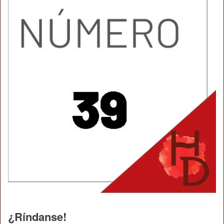
¿Ríndanse!