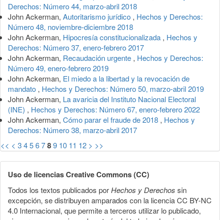
Derechos: Número 44, marzo-abril 2018
John Ackerman,
Autoritarismo jurídico
,
Hechos y Derechos:
Número 48, noviembre-diciembre 2018
John Ackerman,
Hipocresía constitucionalizada
,
Hechos y
Derechos: Número 37, enero-febrero 2017
John Ackerman,
Recaudación urgente
,
Hechos y Derechos:
Número 49, enero-febrero 2019
John Ackerman,
El miedo a la libertad y la revocación de
mandato
,
Hechos y Derechos: Número 50, marzo-abril 2019
John Ackerman,
La avaricia del Instituto Nacional Electoral
(INE)
,
Hechos y Derechos: Número 67, enero-febrero 2022
John Ackerman,
Cómo parar el fraude de 2018
,
Hechos y
Derechos: Número 38, marzo-abril 2017
<<
<
3
4
5
6
7
8
9
10
11
12
>
>>
Uso de licencias Creative Commons (CC)
Todos los textos publicados por
Hechos y Derechos
sin
excepción, se distribuyen amparados con la licencia CC BY-NC
4.0 Internacional, que permite a terceros utilizar lo publicado,