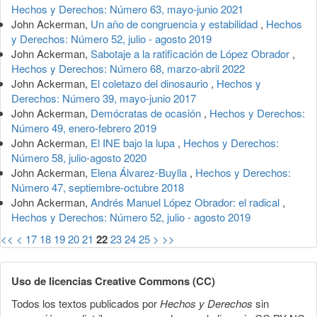
Hechos y Derechos: Número 63, mayo-junio 2021
John Ackerman,
Un año de congruencia y estabilidad
,
Hechos
y Derechos: Número 52, julio - agosto 2019
John Ackerman,
Sabotaje a la ratificación de López Obrador
,
Hechos y Derechos: Número 68, marzo-abril 2022
John Ackerman,
El coletazo del dinosaurio
,
Hechos y
Derechos: Número 39, mayo-junio 2017
John Ackerman,
Demócratas de ocasión
,
Hechos y Derechos:
Número 49, enero-febrero 2019
John Ackerman,
El INE bajo la lupa
,
Hechos y Derechos:
Número 58, julio-agosto 2020
John Ackerman,
Elena Álvarez-Buylla
,
Hechos y Derechos:
Número 47, septiembre-octubre 2018
John Ackerman,
Andrés Manuel López Obrador: el radical
,
Hechos y Derechos: Número 52, julio - agosto 2019
<<
<
17
18
19
20
21
22
23
24
25
>
>>
Uso de licencias Creative Commons (CC)
Todos los textos publicados por
Hechos y Derechos
sin