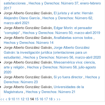
satisfacciones
,
Hechos y Derechos: Número 37, enero-febrero
2017
Jorge Alberto González Galván,
El jurista y el arte: Hernán
Alejandro Olano García
,
Hechos y Derechos: Número 62,
marzo-abril 2021
Jorge Alberto González Galván,
Edgar Morin: el pensador
“complejo”
,
Hechos y Derechos: Número 50, marzo-abril 2019
Jorge Alberto González Galván,
Analfabetas somos todos
,
Hechos y Derechos: Número 14
Jorge Alberto González Galván,
Jorge Alberto González
Galván: la investigación jurídica (orientaciones para un
estudiante)
,
Hechos y Derechos: Número 56, marzo-abril 2020
Jorge Alberto González Galván,
Mesoamérica viva: ciencia,
arte y religión
,
Hechos y Derechos: Número 58, julio-agosto
2020
Jorge Alberto González Galván,
Si yo fuera director
,
Hechos y
Derechos: Número 23
Jorge Alberto González Galván,
Universidades de la
Magistratura
,
Hechos y Derechos: Número 21
<<
<
9
10
11
12
13
14
15
16
17
18
>
>>