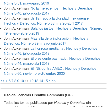
Número 51, mayo-junio 2019
John Ackerman,
No la merecemos
,
Hechos y Derechos:
Número 40, julio-agosto 2017
John Ackerman,
Un llamado a la dignidad mexiquense
,
Hechos y Derechos: Número 38, marzo-abril 2017
John Ackerman,
Salarios justos
,
Hechos y Derechos: Número
49, enero-febrero 2019
John Ackerman,
Más allá de la indignación
,
Hechos y
Derechos: Número 39, mayo-junio 2017
John Ackerman,
La honrosa medianía
,
Hechos y Derechos:
Número 46, julio-agosto 2018
John Ackerman,
El presidente pasmado
,
Hechos y Derechos:
Número 44, marzo-abril 2018
John Ackerman,
El INE contra AMLO
,
Hechos y Derechos:
Número 60, noviembre-diciembre 2020
<<
<
6
7
8
9
10
11
12
13
14
15
>
>>
Uso de licencias Creative Commons (CC)
Todos los textos publicados por
Hechos y Derechos
sin