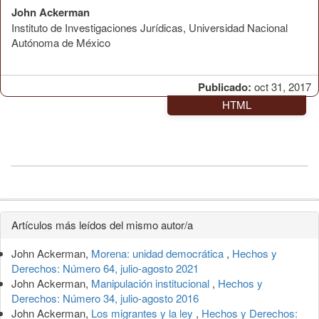
John Ackerman
Instituto de Investigaciones Jurídicas, Universidad Nacional
Autónoma de México
Publicado:
oct 31, 2017
HTML
Detalles
Artículos más leídos del mismo autor/a
del
John Ackerman,
Morena: unidad democrática
,
Hechos y
artículo
Derechos: Número 64, julio-agosto 2021
John Ackerman,
Manipulación institucional
,
Hechos y
Derechos: Número 34, julio-agosto 2016
John Ackerman,
Los migrantes y la ley
,
Hechos y Derechos: