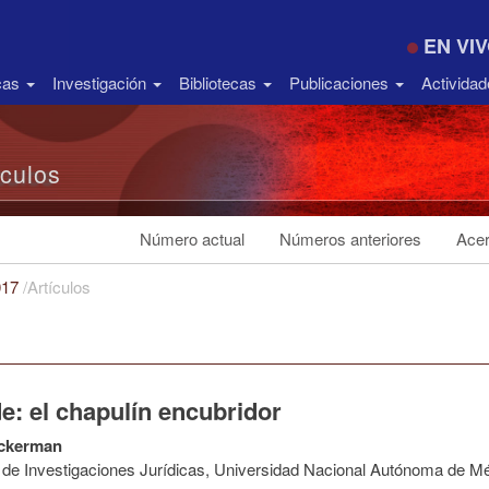
EN VI
icas
Investigación
Bibliotecas
Publicaciones
Activida
ículos
Número actual
Números anteriores
Acer
017
/
Artículos
e: el chapulín encubridor
ckerman
to de Investigaciones Jurídicas, Universidad Nacional Autónoma de M