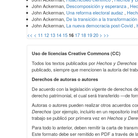
John Ackerman,
Descomposición y esperanza
,
Hec
John Ackerman,
Una reforma electoral audaz
,
Hech
John Ackerman,
De la transición a la transformació
John Ackerman,
La nueva democracia post-Covid
,
<<
<
11
12
13
14
15
16
17
18
19
20
>
>>
Uso de licencias Creative Commons (CC)
Todos los textos publicados por
Hechos y Derechos
publicado, siempre que mencionen la autoría del trabaj
Derechos de autoras o autores
De acuerdo con la legislación vigente de derechos d
derecho patrimonial, el cual será transferido —de f
Autoras o autores pueden realizar otros acuerdos cont
Derechos
(por ejemplo, incluirlo en un repositorio in
trabajo se publicó por primera vez en
Hechos y Der
Para todo lo anterior, deben remitir la carta de tran
Este formato debe ser remitido en PDF a través de l