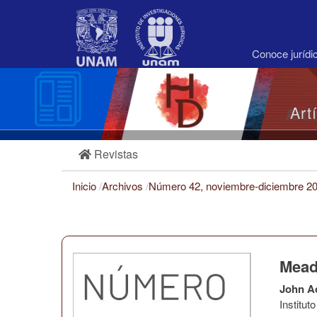
Navegación
principal
Contenido
principal
Conoce juríd
Barra
lateral
Art
Revistas
Inicio
/
Archivos
/
Número 42, noviembre-diciembre 2
Mead
John A
Institu