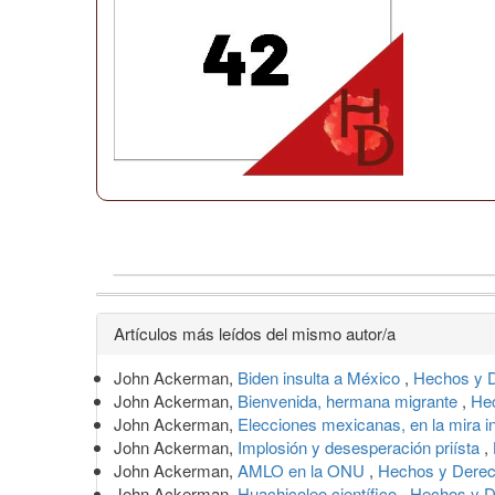
Detalles
Artículos más leídos del mismo autor/a
del
John Ackerman,
Biden insulta a México
,
Hechos y D
artículo
John Ackerman,
Bienvenida, hermana migrante
,
Hec
John Ackerman,
Elecciones mexicanas, en la mira i
John Ackerman,
Implosión y desesperación priísta
,
John Ackerman,
AMLO en la ONU
,
Hechos y Derec
John Ackerman,
Huachicoleo científico
,
Hechos y D