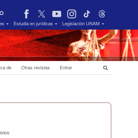
VO
des
Estudia en jurídicas
Legislación UNAM
ca de
Otras revistas
Entrar
éxico