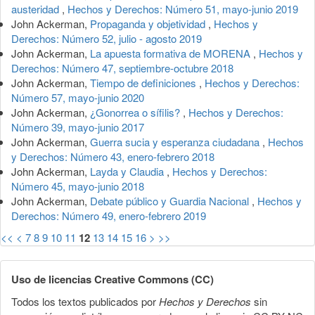
austeridad
,
Hechos y Derechos: Número 51, mayo-junio 2019
John Ackerman,
Propaganda y objetividad
,
Hechos y
Derechos: Número 52, julio - agosto 2019
John Ackerman,
La apuesta formativa de MORENA
,
Hechos y
Derechos: Número 47, septiembre-octubre 2018
John Ackerman,
Tiempo de definiciones
,
Hechos y Derechos:
Número 57, mayo-junio 2020
John Ackerman,
¿Gonorrea o sífilis?
,
Hechos y Derechos:
Número 39, mayo-junio 2017
John Ackerman,
Guerra sucia y esperanza ciudadana
,
Hechos
y Derechos: Número 43, enero-febrero 2018
John Ackerman,
Layda y Claudia
,
Hechos y Derechos:
Número 45, mayo-junio 2018
John Ackerman,
Debate público y Guardia Nacional
,
Hechos y
Derechos: Número 49, enero-febrero 2019
<<
<
7
8
9
10
11
12
13
14
15
16
>
>>
Uso de licencias Creative Commons (CC)
Todos los textos publicados por
Hechos y Derechos
sin