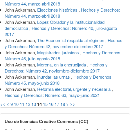
Número 44, marzo-abril 2018
John Ackerman,
Elecciones históricas
,
Hechos y Derechos:
Número 44, marzo-abril 2018
John Ackerman,
López Obrador y la institucionalidad
democrática
,
Hechos y Derechos: Número 40, julio-agosto
2017
John Ackerman,
The Economist respalda al régimen
,
Hechos
y Derechos: Número 42, noviembre-diciembre 2017
John Ackerman,
Magistrados jurásicos
,
Hechos y Derechos:
Número 46, julio-agosto 2018
John Ackerman,
Morena, en la encrucijada
,
Hechos y
Derechos: Número 42, noviembre-diciembre 2017
John Ackerman,
Inundar las urnas
,
Hechos y Derechos:
Número 45, mayo-junio 2018
John Ackerman,
Reforma electoral, urgente y necesaria
,
Hechos y Derechos: Número 63, mayo-junio 2021
<<
<
9
10
11
12
13
14
15
16
17
18
>
>>
Uso de licencias Creative Commons (CC)