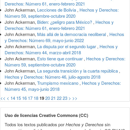
Derechos: Número 61, enero-febrero 2021
John Ackerman,
Lecciones de Bolivia
,
Hechos y Derechos:
Número 59, septiembre-octubre 2020
John Ackerman,
Biden: ¿peligro para México?
,
Hechos y
Derechos: Número 61, enero-febrero 2021
John Ackerman,
Más allá de la democracia neoliberal
,
Hechos
y Derechos: Número 69, mayo-junio 2022
John Ackerman,
La disputa por el segundo lugar
,
Hechos y
Derechos: Número 44, marzo-abril 2018
John Ackerman,
Esto tiene que continuar
,
Hechos y Derechos:
Número 59, septiembre-octubre 2020
John Ackerman,
La segunda transición y la cuarta república
,
Hechos y Derechos: Número 46, julio-agosto 2018
John Ackerman,
Trumpismo mexicano
,
Hechos y Derechos:
Número 45, mayo-junio 2018
<<
<
14
15
16
17
18
19
20
21
22
23
>
>>
Uso de licencias Creative Commons (CC)
Todos los textos publicados por
Hechos y Derechos
sin