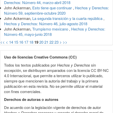
Derechos: Número 44, marzo-abril 2018
John Ackerman,
Esto tiene que continuar
,
Hechos y Derechos:
Número 59, septiembre-octubre 2020
John Ackerman,
La segunda transición y la cuarta república
,
Hechos y Derechos: Número 46, julio-agosto 2018
John Ackerman,
Trumpismo mexicano
,
Hechos y Derechos:
Número 45, mayo-junio 2018
<<
<
14
15
16
17
18
19
20
21
22
23
>
>>
Uso de licencias Creative Commons (CC)
Todos los textos publicados por
Hechos y Derechos
sin
excepción, se distribuyen amparados con la licencia CC BY-NC
4.0 Internacional, que permite a terceros utilizar lo publicado,
siempre que mencionen la autoría del trabajo y la primera
publicación en esta revista. No se permite utilizar el material
con fines comerciales.
Derechos de autoras o autores
De acuerdo con la legislación vigente de derechos de autor
Hechos y Derechos
reconoce y respeta el derecho moral de