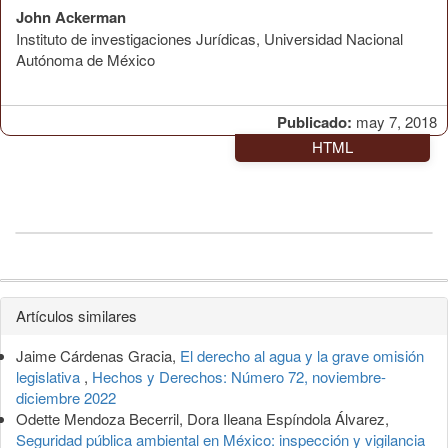
John Ackerman
Instituto de investigaciones Jurídicas, Universidad Nacional
Autónoma de México
Publicado:
may 7, 2018
HTML
Detalles
Artículos similares
del
Jaime Cárdenas Gracia,
El derecho al agua y la grave omisión
artículo
legislativa
,
Hechos y Derechos: Número 72, noviembre-
diciembre 2022
Odette Mendoza Becerril, Dora Ileana Espíndola Álvarez,
Seguridad pública ambiental en México: inspección y vigilancia