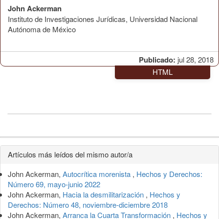
John Ackerman
Instituto de Investigaciones Jurídicas, Universidad Nacional
Autónoma de México
Publicado:
jul 28, 2018
HTML
Detalles
Artículos más leídos del mismo autor/a
del
John Ackerman,
Autocrítica morenista
,
Hechos y Derechos:
artículo
Número 69, mayo-junio 2022
John Ackerman,
Hacia la desmilitarización
,
Hechos y
Derechos: Número 48, noviembre-diciembre 2018
John Ackerman,
Arranca la Cuarta Transformación
,
Hechos y