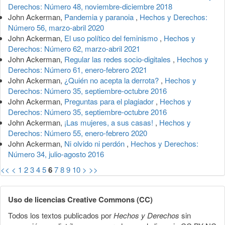
Derechos: Número 48, noviembre-diciembre 2018
John Ackerman,
Pandemia y paranoia
,
Hechos y Derechos:
Número 56, marzo-abril 2020
John Ackerman,
El uso político del feminismo
,
Hechos y
Derechos: Número 62, marzo-abril 2021
John Ackerman,
Regular las redes socio-digitales
,
Hechos y
Derechos: Número 61, enero-febrero 2021
John Ackerman,
¿Quién no acepta la derrota?
,
Hechos y
Derechos: Número 35, septiembre-octubre 2016
John Ackerman,
Preguntas para el plagiador
,
Hechos y
Derechos: Número 35, septiembre-octubre 2016
John Ackerman,
¡Las mujeres, a sus casas!
,
Hechos y
Derechos: Número 55, enero-febrero 2020
John Ackerman,
Ni olvido ni perdón
,
Hechos y Derechos:
Número 34, julio-agosto 2016
<<
<
1
2
3
4
5
6
7
8
9
10
>
>>
Uso de licencias Creative Commons (CC)
Todos los textos publicados por
Hechos y Derechos
sin