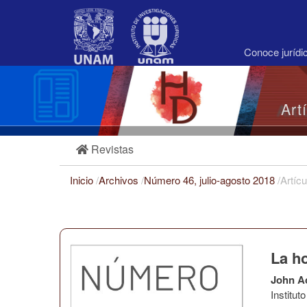
Navegación
principal
Contenido
principal
Conoce juríd
Barra
lateral
Art
Revistas
Inicio
/
Archivos
/
Número 46, julio-agosto 2018
/
Artícu
La h
John A
Institu