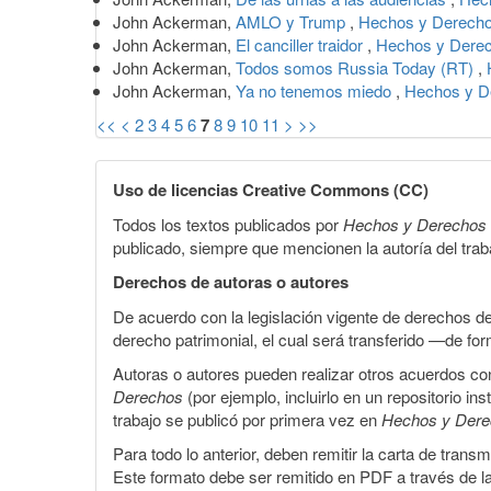
John Ackerman,
AMLO y Trump
,
Hechos y Derecho
John Ackerman,
El canciller traidor
,
Hechos y Derec
John Ackerman,
Todos somos Russia Today (RT)
,
John Ackerman,
Ya no tenemos miedo
,
Hechos y De
<<
<
2
3
4
5
6
7
8
9
10
11
>
>>
Uso de licencias Creative Commons (CC)
Todos los textos publicados por
Hechos y Derechos
publicado, siempre que mencionen la autoría del trabaj
Derechos de autoras o autores
De acuerdo con la legislación vigente de derechos d
derecho patrimonial, el cual será transferido —de f
Autoras o autores pueden realizar otros acuerdos cont
Derechos
(por ejemplo, incluirlo en un repositorio in
trabajo se publicó por primera vez en
Hechos y Der
Para todo lo anterior, deben remitir la carta de tran
Este formato debe ser remitido en PDF a través de l