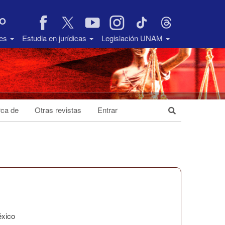
VO
des
Estudia en jurídicas
Legislación UNAM
ca de
Otras revistas
Entrar
éxico