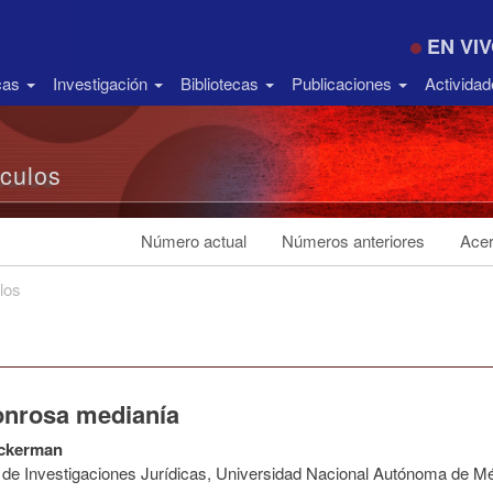
EN VI
icas
Investigación
Bibliotecas
Publicaciones
Activida
ículos
Número actual
Números anteriores
Acer
los
onrosa medianía
ckerman
to de Investigaciones Jurídicas, Universidad Nacional Autónoma de M