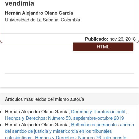
vendimia
Hernán Alejandro Olano García
Universidad de La Sabana, Colombia
Publicado:
nov 26, 2018
HTML
Detalles
Artículos más leídos del mismo autor/a
del
Hernán Alejandro Olano García,
Derecho y literatura infantil
,
artículo
Hechos y Derechos: Número 53, septiembre-octubre 2019
Hernán Alejandro Olano García,
Reflexiones personales acerca
del sentido de justicia y misericordia en los tribunales
eclesiásticos
,
Hechos y Derechos: Número 76, julio-agosto