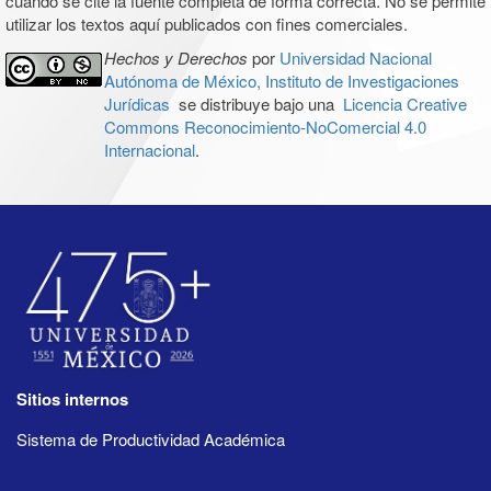
cuando se cite la fuente completa de forma correcta. No se permite
utilizar los textos aquí publicados con fines comerciales.
Hechos y Derechos
por
Universidad Nacional
Autónoma de México, Instituto de Investigaciones
Jurídicas
se distribuye bajo una
Licencia Creative
Commons Reconocimiento-NoComercial 4.0
Internacional
.
Sitios internos
Sistema de Productividad Académica