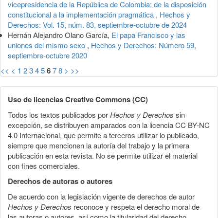
vicepresidencia de la República de Colombia: de la disposición
constitucional a la implementación pragmática
,
Hechos y
Derechos: Vol. 15, núm. 83, septiembre-octubre de 2024
Hernán Alejandro Olano García,
El papa Francisco y las
uniones del mismo sexo
,
Hechos y Derechos: Número 59,
septiembre-octubre 2020
<<
<
1
2
3
4
5
6
7
8
>
>>
Uso de licencias Creative Commons (CC)
Todos los textos publicados por
Hechos y Derechos
sin
excepción, se distribuyen amparados con la licencia CC BY-NC
4.0 Internacional, que permite a terceros utilizar lo publicado,
siempre que mencionen la autoría del trabajo y la primera
publicación en esta revista. No se permite utilizar el material
con fines comerciales.
Derechos de autoras o autores
De acuerdo con la legislación vigente de derechos de autor
Hechos y Derechos
reconoce y respeta el derecho moral de
las autoras o autores, así como la titularidad del derecho