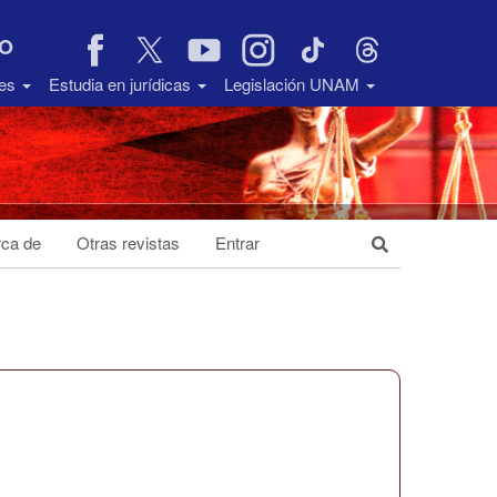
VO
des
Estudia en jurídicas
Legislación UNAM
ca de
Otras revistas
Entrar