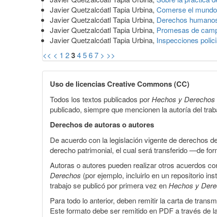
Javier Quetzalcóatl Tapia Urbina,
Comerse el mundo.
Javier Quetzalcóatl Tapia Urbina,
Derechos humanos
Javier Quetzalcóatl Tapia Urbina,
Promesas de campa
Javier Quetzalcóatl Tapia Urbina,
Inspecciones polic
<<
<
1
2
3
4
5
6
7
>
>>
Uso de licencias Creative Commons (CC)
Todos los textos publicados por
Hechos y Derechos
publicado, siempre que mencionen la autoría del trabaj
Derechos de autoras o autores
De acuerdo con la legislación vigente de derechos d
derecho patrimonial, el cual será transferido —de f
Autoras o autores pueden realizar otros acuerdos cont
Derechos
(por ejemplo, incluirlo en un repositorio in
trabajo se publicó por primera vez en
Hechos y Der
Para todo lo anterior, deben remitir la carta de tran
Este formato debe ser remitido en PDF a través de l