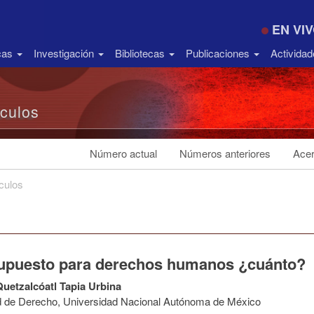
EN VI
icas
Investigación
Bibliotecas
Publicaciones
Activida
ículos
Número actual
Números anteriores
Acer
ículos
upuesto para derechos humanos ¿cuánto?
Quetzalcóatl Tapia Urbina
d de Derecho, Universidad Nacional Autónoma de México