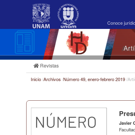
Navegación
principal
Contenido
principal
Conoce juríd
Barra
lateral
Art
Revistas
Inicio
/
Archivos
/
Número 49, enero-febrero 2019
/
Art
Pres
Javier 
Faculta