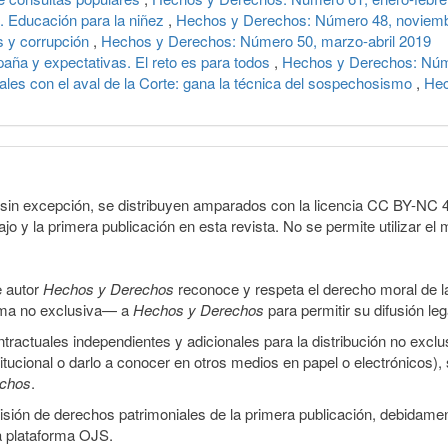
 Educación para la niñez
,
Hechos y Derechos: Número 48, noviemb
 y corrupción
,
Hechos y Derechos: Número 50, marzo-abril 2019
ña y expectativas. El reto es para todos
,
Hechos y Derechos: Núme
iales con el aval de la Corte: gana la técnica del sospechosismo
,
Hec
sin excepción, se distribuyen amparados con la licencia CC BY-NC 4.0 
o y la primera publicación en esta revista. No se permite utilizar el 
e autor
Hechos y Derechos
reconoce y respeta el derecho moral de las
orma no exclusiva— a
Hechos y Derechos
para permitir su difusión le
ractuales independientes y adicionales para la distribución no exclus
stitucional o darlo a conocer en otros medios en papel o electrónicos)
echos
.
smisión de derechos patrimoniales de la primera publicación, debidamen
a plataforma OJS.