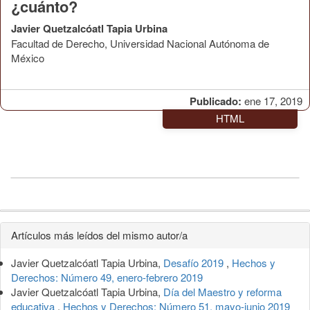
¿cuánto?
Javier Quetzalcóatl Tapia Urbina
Facultad de Derecho, Universidad Nacional Autónoma de
México
Publicado:
ene 17, 2019
HTML
Detalles
Artículos más leídos del mismo autor/a
del
Javier Quetzalcóatl Tapia Urbina,
Desafío 2019
,
Hechos y
artículo
Derechos: Número 49, enero-febrero 2019
Javier Quetzalcóatl Tapia Urbina,
Día del Maestro y reforma
educativa
,
Hechos y Derechos: Número 51, mayo-junio 2019