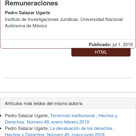
Remuneraciones
Pedro Salazar Ugarte
Instituto de Investigaciones Jurídicas, Universidad Nacional
Autónoma de México
Publicado:
jul 1, 2019
HTML
Detalles
Artículos más leídos del mismo autor/a
del
Pedro Salazar Ugarte,
Terremoto institucional
,
Hechos y
artículo
Derechos: Número 49, enero-febrero 2019
Pedro Salazar Ugarte,
La devaluación de los derechos
,
Hechos y Derechos: Número 45, mayo-junio 2018