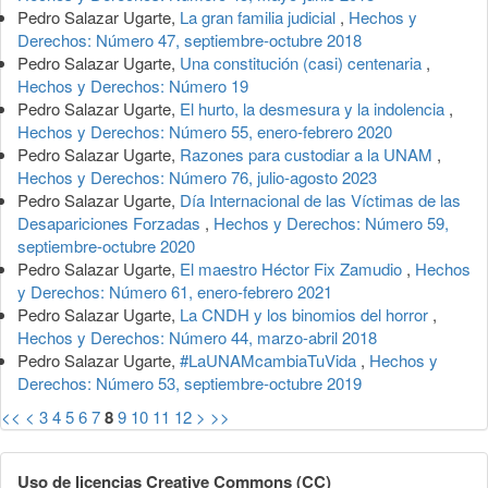
Pedro Salazar Ugarte,
La gran familia judicial
,
Hechos y
Derechos: Número 47, septiembre-octubre 2018
Pedro Salazar Ugarte,
Una constitución (casi) centenaria
,
Hechos y Derechos: Número 19
Pedro Salazar Ugarte,
El hurto, la desmesura y la indolencia
,
Hechos y Derechos: Número 55, enero-febrero 2020
Pedro Salazar Ugarte,
Razones para custodiar a la UNAM
,
Hechos y Derechos: Número 76, julio-agosto 2023
Pedro Salazar Ugarte,
Día Internacional de las Víctimas de las
Desapariciones Forzadas
,
Hechos y Derechos: Número 59,
septiembre-octubre 2020
Pedro Salazar Ugarte,
El maestro Héctor Fix Zamudio
,
Hechos
y Derechos: Número 61, enero-febrero 2021
Pedro Salazar Ugarte,
La CNDH y los binomios del horror
,
Hechos y Derechos: Número 44, marzo-abril 2018
Pedro Salazar Ugarte,
#LaUNAMcambiaTuVida
,
Hechos y
Derechos: Número 53, septiembre-octubre 2019
<<
<
3
4
5
6
7
8
9
10
11
12
>
>>
Uso de licencias Creative Commons (CC)