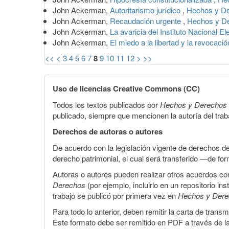
John Ackerman,
Autoritarismo jurídico
,
Hechos y De
John Ackerman,
Recaudación urgente
,
Hechos y De
John Ackerman,
La avaricia del Instituto Nacional El
John Ackerman,
El miedo a la libertad y la revocac
<<
<
3
4
5
6
7
8
9
10
11
12
>
>>
Uso de licencias Creative Commons (CC)
Todos los textos publicados por
Hechos y Derechos
publicado, siempre que mencionen la autoría del trabaj
Derechos de autoras o autores
De acuerdo con la legislación vigente de derechos d
derecho patrimonial, el cual será transferido —de f
Autoras o autores pueden realizar otros acuerdos cont
Derechos
(por ejemplo, incluirlo en un repositorio in
trabajo se publicó por primera vez en
Hechos y Der
Para todo lo anterior, deben remitir la carta de tran
Este formato debe ser remitido en PDF a través de l