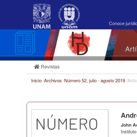
Navegación
principal
Contenido
principal
Conoce juríd
Barra
lateral
Art
Revistas
Inicio
/
Archivos
/
Número 52, julio - agosto 2019
/
Artí
Andr
John A
Institu