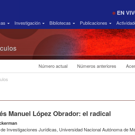
EN VI
icas
Investigación
Bibliotecas
Publicaciones
Activida
ículos
Número actual
Números anteriores
Acer
culos
és Manuel López Obrador: el radical
ckerman
to de Investigaciones Jurídicas, Universidad Nacional Autónoma de M