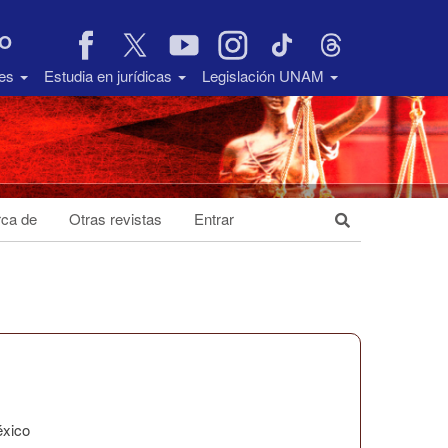
VO
des
Estudia en jurídicas
Legislación UNAM
ca de
Otras revistas
Entrar
éxico