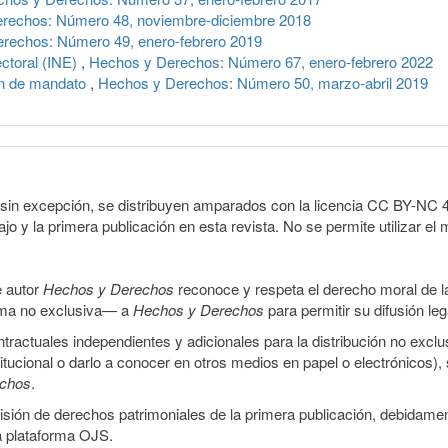
rechos: Número 48, noviembre-diciembre 2018
rechos: Número 49, enero-febrero 2019
ectoral (INE)
,
Hechos y Derechos: Número 67, enero-febrero 2022
ión de mandato
,
Hechos y Derechos: Número 50, marzo-abril 2019
sin excepción, se distribuyen amparados con la licencia CC BY-NC 4.0 
o y la primera publicación en esta revista. No se permite utilizar el 
e autor
Hechos y Derechos
reconoce y respeta el derecho moral de las
orma no exclusiva— a
Hechos y Derechos
para permitir su difusión le
ractuales independientes y adicionales para la distribución no exclus
stitucional o darlo a conocer en otros medios en papel o electrónicos)
echos
.
smisión de derechos patrimoniales de la primera publicación, debidamen
a plataforma OJS.