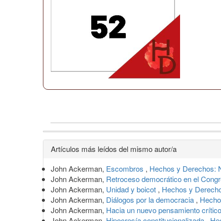
Detalles
Artículos más leídos del mismo autor/a
del
John Ackerman,
Escombros
,
Hechos y Derechos: N
artículo
John Ackerman,
Retroceso democrático en el Cong
John Ackerman,
Unidad y boicot
,
Hechos y Derecho
John Ackerman,
Diálogos por la democracia
,
Hecho
John Ackerman,
Hacia un nuevo pensamiento crític
John Ackerman,
Hipocresía constitucionalizada
,
Hec