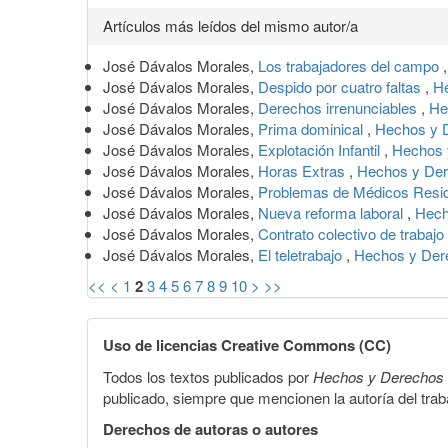
Artículos más leídos del mismo autor/a
José Dávalos Morales,
Los trabajadores del campo
José Dávalos Morales,
Despido por cuatro faltas
,
He
José Dávalos Morales,
Derechos irrenunciables
,
He
José Dávalos Morales,
Prima dominical
,
Hechos y D
José Dávalos Morales,
Explotación Infantil
,
Hechos 
José Dávalos Morales,
Horas Extras
,
Hechos y Der
José Dávalos Morales,
Problemas de Médicos Resi
José Dávalos Morales,
Nueva reforma laboral
,
Hech
José Dávalos Morales,
Contrato colectivo de trabajo
José Dávalos Morales,
El teletrabajo
,
Hechos y Dere
<<
<
1
2
3
4
5
6
7
8
9
10
>
>>
Uso de licencias Creative Commons (CC)
Todos los textos publicados por
Hechos y Derechos
publicado, siempre que mencionen la autoría del trabaj
Derechos de autoras o autores