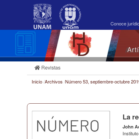
Navegación
principal
Contenido
principal
Conoce juríd
Barra
lateral
Art
Revistas
Inicio
/
Archivos
/
Número 53, septiembre-octubre 20
La r
John A
Institu