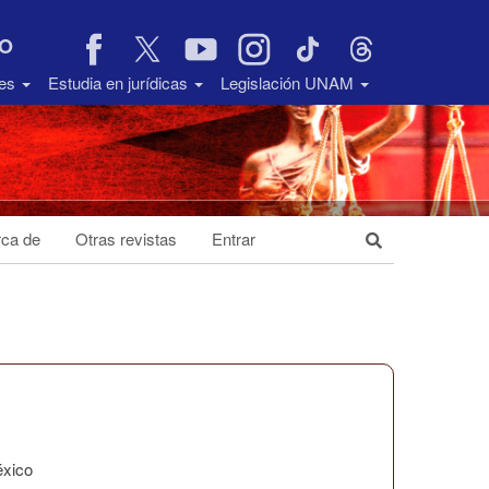
VO
des
Estudia en jurídicas
Legislación UNAM
ca de
Otras revistas
Entrar
éxico