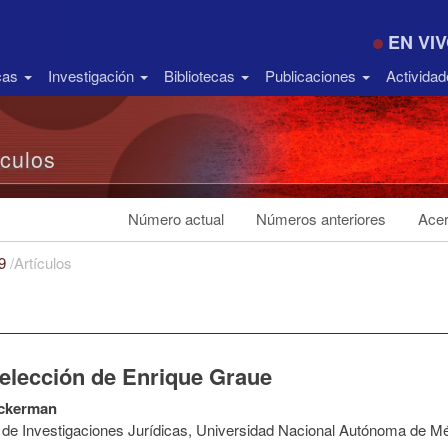
EN VI
icas
Investigación
Bibliotecas
Publicaciones
Activida
ículos
Número actual
Números anteriores
Acer
19
/
Artículos
eelección de Enrique Graue
ckerman
to de Investigaciones Jurídicas, Universidad Nacional Autónoma de M