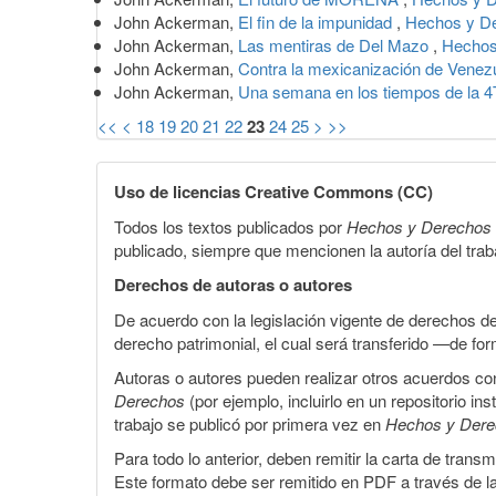
John Ackerman,
El fin de la impunidad
,
Hechos y De
John Ackerman,
Las mentiras de Del Mazo
,
Hechos
John Ackerman,
Contra la mexicanización de Venez
John Ackerman,
Una semana en los tiempos de la 
<<
<
18
19
20
21
22
23
24
25
>
>>
Uso de licencias Creative Commons (CC)
Todos los textos publicados por
Hechos y Derechos
publicado, siempre que mencionen la autoría del trabaj
Derechos de autoras o autores
De acuerdo con la legislación vigente de derechos d
derecho patrimonial, el cual será transferido —de f
Autoras o autores pueden realizar otros acuerdos cont
Derechos
(por ejemplo, incluirlo en un repositorio in
trabajo se publicó por primera vez en
Hechos y Der
Para todo lo anterior, deben remitir la carta de tran
Este formato debe ser remitido en PDF a través de l