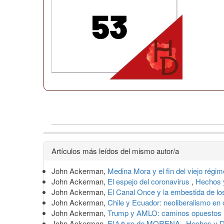
Detalles
Artículos más leídos del mismo autor/a
del
John Ackerman,
Medina Mora y el fin del viejo régi
artículo
John Ackerman,
El espejo del coronavirus
,
Hechos 
John Ackerman,
El Canal Once y la embestida de l
John Ackerman,
Chile y Ecuador: neoliberalismo en 
John Ackerman,
Trump y AMLO: caminos opuestos
John Ackerman,
El futuro de MORENA
,
Hechos y D