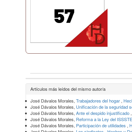
Detalles
Artículos más leídos del mismo autor/a
del
José Dávalos Morales,
Trabajadores del hogar
,
Hech
artículo
José Dávalos Morales,
Unificación de la seguridad s
José Dávalos Morales,
Ante el despido injustificado
José Dávalos Morales,
Reforma a la Ley del ISSST
José Dávalos Morales,
Participación de utilidades
,
H
José Dávalos Morales,
Los sindicatos
,
Hechos y De