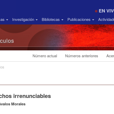
EN VI
icas
Investigación
Bibliotecas
Publicaciones
Activida
ículos
Número actual
Números anteriores
Acer
los
chos irrenunciables
ávalos Morales