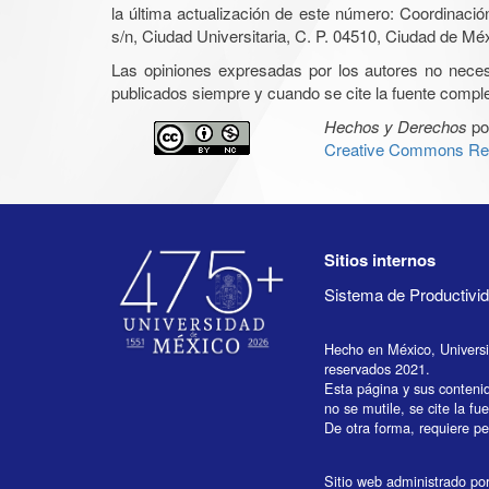
la última actualización de este número: Coordinaci
s/n, Ciudad Universitaria, C. P. 04510, Ciudad de Mé
Las opiniones expresadas por los autores no necesar
publicados siempre y cuando se cite la fuente complet
Hechos y Derechos
po
Creative Commons Rec
Sitios internos
Sistema de Productiv
Hecho en México, Univers
reservados 2021.
Esta página y sus conteni
no se mutile, se cite la fu
De otra forma, requiere per
Sitio web administrado por 