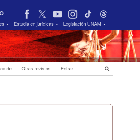
VO
des
Estudia en jurídicas
Legislación UNAM
ca de
Otras revistas
Entrar