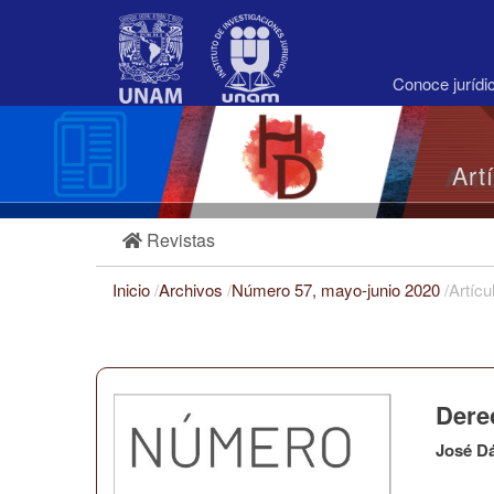
Navegación
principal
Contenido
principal
Conoce juríd
Barra
lateral
Art
Revistas
Inicio
/
Archivos
/
Número 57, mayo-junio 2020
/
Artícu
Dere
José D