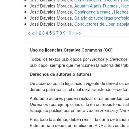
José Dávalos Morales,
Agustín Alanís Fuentes
,
Hec
José Dávalos Morales,
Contingencia grave
,
Hechos 
José Dávalos Morales,
Salario de futbolistas profes
José Dávalos Morales,
Conductores de Uber, trabaj
<<
<
1
2
3
4
5
6
7
8
9
10
>
>>
Uso de licencias Creative Commons (CC)
Todos los textos publicados por
Hechos y Derechos
publicado, siempre que mencionen la autoría del trabaj
Derechos de autoras o autores
De acuerdo con la legislación vigente de derechos d
derecho patrimonial, el cual será transferido —de f
Autoras o autores pueden realizar otros acuerdos cont
Derechos
(por ejemplo, incluirlo en un repositorio in
trabajo se publicó por primera vez en
Hechos y Der
Para todo lo anterior, deben remitir la carta de tran
Este formato debe ser remitido en PDF a través de l