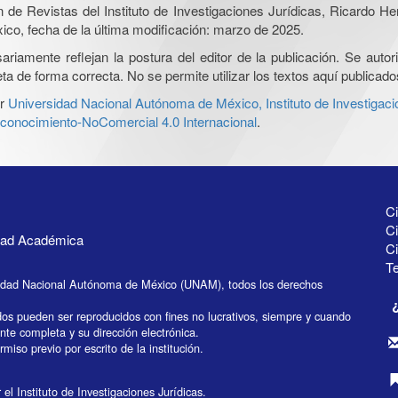
ón de Revistas del Instituto de Investigaciones Jurídicas, Ricardo 
xico, fecha de la última modificación: marzo de 2025.
iamente reflejan la postura del editor de la publicación. Se autoriz
a de forma correcta. No se permite utilizar los textos aquí publicad
r
Universidad Nacional Autónoma de México, Instituto de Investigaci
onocimiento-NoComercial 4.0 Internacional
.
Ci
Ci
idad Académica
C
Te
idad Nacional Autónoma de México (UNAM), todos los derechos
dos pueden ser reproducidos con fines no lucrativos, siempre y cuando
ente completa y su dirección electrónica.
miso previo por escrito de la institución.
el Instituto de Investigaciones Jurídicas.