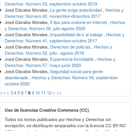
Derechos: Número 53, septiembre-octubre 2019
José Dávalos Morales,
La gente exige autenticidad
,
Hechos y
Derechos: Número 42, noviembre-diciembre 2017
José Dávalos Morales,
5 tips para oratoria en Internet
,
Hechos
y Derechos: Número 58, julio-agosto 2020
José Dávalos Morales,
Imposibilidad de ir al trabajo
,
Hechos y
Derechos: Número 41, septiembre-octubre 2017
José Dávalos Morales,
Derechos de policías
,
Hechos y
Derechos: Número 52, julio - agosto 2019
José Dávalos Morales,
Experiencia formidable
,
Hechos y
Derechos: Número 57, mayo-junio 2020
José Dávalos Morales,
Seguridad social para gente
abandonada
,
Hechos y Derechos: Número 59, septiembre-
octubre 2020
<<
<
3
4
5
6
7
8
9
10
11
12
>
>>
Uso de licencias Creative Commons (CC)
Todos los textos publicados por
Hechos y Derechos
sin
excepción, se distribuyen amparados con la licencia CC BY-NC