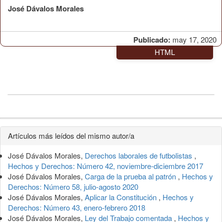
José Dávalos Morales
Publicado:
may 17, 2020
HTML
Detalles
Artículos más leídos del mismo autor/a
del
José Dávalos Morales,
Derechos laborales de futbolistas
,
artículo
Hechos y Derechos: Número 42, noviembre-diciembre 2017
José Dávalos Morales,
Carga de la prueba al patrón
,
Hechos y
Derechos: Número 58, julio-agosto 2020
José Dávalos Morales,
Aplicar la Constitución
,
Hechos y
Derechos: Número 43, enero-febrero 2018
José Dávalos Morales,
Ley del Trabajo comentada
,
Hechos y