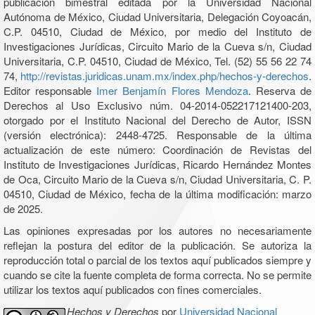
publicación bimestral editada por la Universidad Nacional
Autónoma de México, Ciudad Universitaria, Delegación Coyoacán,
C.P. 04510, Ciudad de México, por medio del Instituto de
Investigaciones Jurídicas, Circuito Mario de la Cueva s/n, Ciudad
Universitaria, C.P. 04510, Ciudad de México, Tel. (52) 55 56 22 74
74,
http://revistas.juridicas.unam.mx/index.php/hechos-y-derechos
.
Editor responsable
Imer Benjamín Flores Mendoza
. Reserva de
Derechos al Uso Exclusivo núm. 04-2014-052217121400-203,
otorgado por el Instituto Nacional del Derecho de Autor, ISSN
(versión electrónica): 2448-4725. Responsable de la última
actualización de este número: Coordinación de Revistas del
Instituto de Investigaciones Jurídicas, Ricardo Hernández Montes
de Oca, Circuito Mario de la Cueva s/n, Ciudad Universitaria, C. P.
04510, Ciudad de México, fecha de la última modificación: marzo
de 2025.
Las opiniones expresadas por los autores no necesariamente
reflejan la postura del editor de la publicación. Se autoriza la
reproducción total o parcial de los textos aquí publicados siempre y
cuando se cite la fuente completa de forma correcta. No se permite
utilizar los textos aquí publicados con fines comerciales.
Hechos y Derechos
por
Universidad Nacional