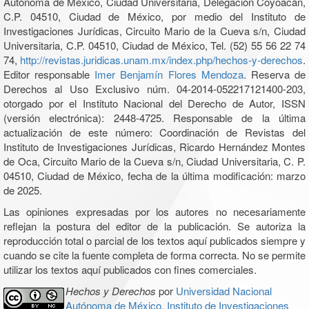
Autónoma de México, Ciudad Universitaria, Delegación Coyoacán,
C.P. 04510, Ciudad de México, por medio del Instituto de
Investigaciones Jurídicas, Circuito Mario de la Cueva s/n, Ciudad
Universitaria, C.P. 04510, Ciudad de México, Tel. (52) 55 56 22 74
74,
http://revistas.juridicas.unam.mx/index.php/hechos-y-derechos
.
Editor responsable
Imer Benjamín Flores Mendoza
. Reserva de
Derechos al Uso Exclusivo núm. 04-2014-052217121400-203,
otorgado por el Instituto Nacional del Derecho de Autor, ISSN
(versión electrónica): 2448-4725. Responsable de la última
actualización de este número: Coordinación de Revistas del
Instituto de Investigaciones Jurídicas, Ricardo Hernández Montes
de Oca, Circuito Mario de la Cueva s/n, Ciudad Universitaria, C. P.
04510, Ciudad de México, fecha de la última modificación: marzo
de 2025.
Las opiniones expresadas por los autores no necesariamente
reflejan la postura del editor de la publicación. Se autoriza la
reproducción total o parcial de los textos aquí publicados siempre y
cuando se cite la fuente completa de forma correcta. No se permite
utilizar los textos aquí publicados con fines comerciales.
Hechos y Derechos
por
Universidad Nacional
Autónoma de México, Instituto de Investigaciones