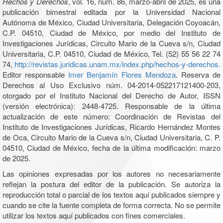
Hechos y Derechos
, vol. 16, núm. 86, marzo-abril de 2025, es una
publicación bimestral editada por la Universidad Nacional
Autónoma de México, Ciudad Universitaria, Delegación Coyoacán,
C.P. 04510, Ciudad de México, por medio del Instituto de
Investigaciones Jurídicas, Circuito Mario de la Cueva s/n, Ciudad
Universitaria, C.P. 04510, Ciudad de México, Tel. (52) 55 56 22 74
74,
http://revistas.juridicas.unam.mx/index.php/hechos-y-derechos
.
Editor responsable
Imer Benjamín Flores Mendoza
. Reserva de
Derechos al Uso Exclusivo núm. 04-2014-052217121400-203,
otorgado por el Instituto Nacional del Derecho de Autor, ISSN
(versión electrónica): 2448-4725. Responsable de la última
actualización de este número: Coordinación de Revistas del
Instituto de Investigaciones Jurídicas, Ricardo Hernández Montes
de Oca, Circuito Mario de la Cueva s/n, Ciudad Universitaria, C. P.
04510, Ciudad de México, fecha de la última modificación: marzo
de 2025.
Las opiniones expresadas por los autores no necesariamente
reflejan la postura del editor de la publicación. Se autoriza la
reproducción total o parcial de los textos aquí publicados siempre y
cuando se cite la fuente completa de forma correcta. No se permite
utilizar los textos aquí publicados con fines comerciales.