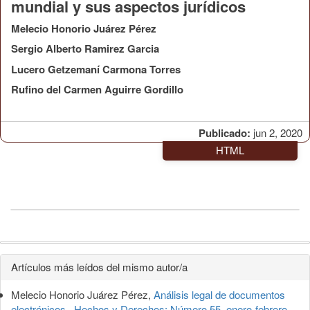
mundial y sus aspectos jurídicos
Melecio Honorio Juárez Pérez
Sergio Alberto Ramirez Garcia
Lucero Getzemaní Carmona Torres
Rufino del Carmen Aguirre Gordillo
Publicado:
jun 2, 2020
HTML
Detalles
Artículos más leídos del mismo autor/a
del
Melecio Honorio Juárez Pérez,
Análisis legal de documentos
electrónicos
,
Hechos y Derechos: Número 55, enero-febrero