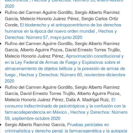
artículo
2020
Rufino del Carmen Aguirre Gordillo, Sergio Alberto Ramirez
Garcia, Melecio Honorio Juárez Pérez, Sergio Carlos Ortiz
Conde,
El bioderecho y el antropocentrismo de los derechos
humanos en la época del nuevo orden mundial
,
Hechos y
Derechos: Número 57, mayo-junio 2020
Rufino del Carmen Aguirre Gordillo, Sergio Alberto Ramirez
Garcia, Alberto Aguirre Pozos, David Ernesto Torres Trujillo,
Melecio Honorio Juárez Pérez,
Aproximación constitucional y
en la Ley Federal de Armas de Fuego y Explosivos sobre el
almacenamiento de objetos bélicos y la posesión de armas de
fuego
,
Hechos y Derechos: Número 60, noviembre-diciembre
2020
Rufino del Carmen Aguirre Gordillo, Sergio Alberto Ramirez
Garcia, David Ernesto Torres Trujillo, Alberto Aguirre Pozos,
Melecio Honorio Juárez Pérez, Dalia A. Madrigal Ruiz,
El
consumo indiscriminado de psicotrópicos y la confusión con la
farmacodependencia en México
,
Hechos y Derechos: Número
59, septiembre-octubre 2020
Sergio Alberto Ramírez García,
Pruebas periciales en
criminalística y derecho penal: la farmacogenética y la autopsia