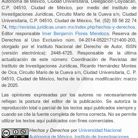
Autónoma de México, Ciudad Universitaria, Delegación Coyoacán,
C.P. 04510, Ciudad de México, por medio del Instituto de
Investigaciones Jurídicas, Circuito Mario de la Cueva s/n, Ciudad
Universitaria, C.P. 04510, Ciudad de México, Tel. (52) 55 56 22 74
74,
http://revistas.juridicas.unam.mx/index.php/hechos-y-derechos
.
Editor responsable
Imer Benjamín Flores Mendoza
. Reserva de
Derechos al Uso Exclusivo núm. 04-2014-052217121400-203,
otorgado por el Instituto Nacional del Derecho de Autor, ISSN
(versión electrónica): 2448-4725. Responsable de la última
actualización de este número: Coordinación de Revistas del
Instituto de Investigaciones Jurídicas, Ricardo Hernández Montes
de Oca, Circuito Mario de la Cueva s/n, Ciudad Universitaria, C. P.
04510, Ciudad de México, fecha de la última modificación: marzo
de 2025.
Las opiniones expresadas por los autores no necesariamente
reflejan la postura del editor de la publicación. Se autoriza la
reproducción total o parcial de los textos aquí publicados siempre y
cuando se cite la fuente completa de forma correcta. No se permite
utilizar los textos aquí publicados con fines comerciales.
Hechos y Derechos
por
Universidad Nacional
Autónoma de México, Instituto de Investigaciones