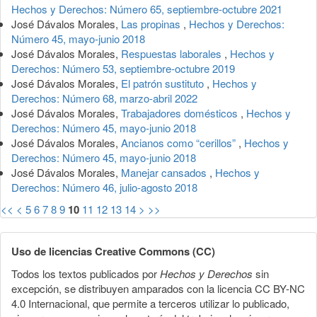
Hechos y Derechos: Número 65, septiembre-octubre 2021
José Dávalos Morales,
Las propinas
,
Hechos y Derechos:
Número 45, mayo-junio 2018
José Dávalos Morales,
Respuestas laborales
,
Hechos y
Derechos: Número 53, septiembre-octubre 2019
José Dávalos Morales,
El patrón sustituto
,
Hechos y
Derechos: Número 68, marzo-abril 2022
José Dávalos Morales,
Trabajadores domésticos
,
Hechos y
Derechos: Número 45, mayo-junio 2018
José Dávalos Morales,
Ancianos como “cerillos”
,
Hechos y
Derechos: Número 45, mayo-junio 2018
José Dávalos Morales,
Manejar cansados
,
Hechos y
Derechos: Número 46, julio-agosto 2018
<<
<
5
6
7
8
9
10
11
12
13
14
>
>>
Uso de licencias Creative Commons (CC)
Todos los textos publicados por
Hechos y Derechos
sin
excepción, se distribuyen amparados con la licencia CC BY-NC
4.0 Internacional, que permite a terceros utilizar lo publicado,