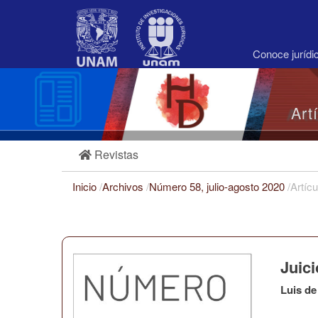
Navegación
principal
Contenido
principal
Conoce juríd
Barra
lateral
Art
Revistas
Inicio
/
Archivos
/
Número 58, julio-agosto 2020
/
Artícu
Juic
Luis de