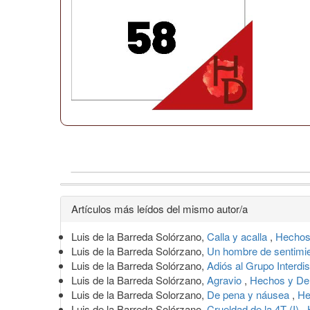
Detalles
Artículos más leídos del mismo autor/a
del
Luis de la Barreda Solórzano,
Calla y acalla
,
Hechos
artículo
Luis de la Barreda Solórzano,
Un hombre de sentimi
Luis de la Barreda Solórzano,
Adiós al Grupo Interdi
Luis de la Barreda Solórzano,
Agravio
,
Hechos y De
Luis de la Barreda Solorzano,
De pena y náusea
,
He
Luis de la Barreda Solórzano,
Crueldad de la 4T (I)
,