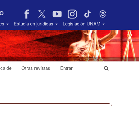
VO
des
Estudia en jurídicas
Legislación UNAM
ca de
Otras revistas
Entrar