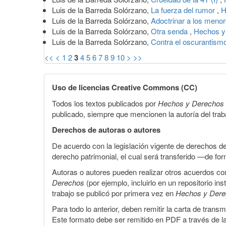
Luis de la Barreda Solórzano,
La fuerza del rumor
,
H
Luis de la Barreda Solórzano,
Adoctrinar a los meno
Luis de la Barreda Solórzano,
Otra senda
,
Hechos y 
Luis de la Barreda Solórzano,
Contra el oscurantism
<<
<
1
2
3
4
5
6
7
8
9
10
>
>>
Uso de licencias Creative Commons (CC)
Todos los textos publicados por
Hechos y Derechos
publicado, siempre que mencionen la autoría del trabaj
Derechos de autoras o autores
De acuerdo con la legislación vigente de derechos d
derecho patrimonial, el cual será transferido —de f
Autoras o autores pueden realizar otros acuerdos cont
Derechos
(por ejemplo, incluirlo en un repositorio in
trabajo se publicó por primera vez en
Hechos y Der
Para todo lo anterior, deben remitir la carta de tran
Este formato debe ser remitido en PDF a través de l