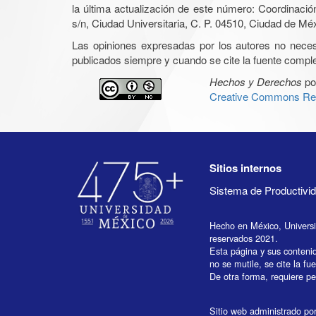
la última actualización de este número: Coordinaci
s/n, Ciudad Universitaria, C. P. 04510, Ciudad de Mé
Las opiniones expresadas por los autores no necesar
publicados siempre y cuando se cite la fuente complet
Hechos y Derechos
po
Creative Commons Rec
Sitios internos
Sistema de Productiv
Hecho en México, Univers
reservados 2021.
Esta página y sus conteni
no se mutile, se cite la fu
De otra forma, requiere per
Sitio web administrado por 