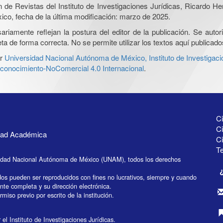
ón de Revistas del Instituto de Investigaciones Jurídicas, Ricardo 
xico, fecha de la última modificación: marzo de 2025.
iamente reflejan la postura del editor de la publicación. Se autoriz
a de forma correcta. No se permite utilizar los textos aquí publicad
r
Universidad Nacional Autónoma de México, Instituto de Investigaci
onocimiento-NoComercial 4.0 Internacional
.
Ci
Ci
idad Académica
C
Te
idad Nacional Autónoma de México (UNAM), todos los derechos
dos pueden ser reproducidos con fines no lucrativos, siempre y cuando
ente completa y su dirección electrónica.
miso previo por escrito de la institución.
el Instituto de Investigaciones Jurídicas.