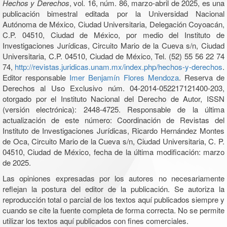
Hechos y Derechos
, vol. 16, núm. 86, marzo-abril de 2025, es una
publicación bimestral editada por la Universidad Nacional
Autónoma de México, Ciudad Universitaria, Delegación Coyoacán,
C.P. 04510, Ciudad de México, por medio del Instituto de
Investigaciones Jurídicas, Circuito Mario de la Cueva s/n, Ciudad
Universitaria, C.P. 04510, Ciudad de México, Tel. (52) 55 56 22 74
74,
http://revistas.juridicas.unam.mx/index.php/hechos-y-derechos
.
Editor responsable
Imer Benjamín Flores Mendoza
. Reserva de
Derechos al Uso Exclusivo núm. 04-2014-052217121400-203,
otorgado por el Instituto Nacional del Derecho de Autor, ISSN
(versión electrónica): 2448-4725. Responsable de la última
actualización de este número: Coordinación de Revistas del
Instituto de Investigaciones Jurídicas, Ricardo Hernández Montes
de Oca, Circuito Mario de la Cueva s/n, Ciudad Universitaria, C. P.
04510, Ciudad de México, fecha de la última modificación: marzo
de 2025.
Las opiniones expresadas por los autores no necesariamente
reflejan la postura del editor de la publicación. Se autoriza la
reproducción total o parcial de los textos aquí publicados siempre y
cuando se cite la fuente completa de forma correcta. No se permite
utilizar los textos aquí publicados con fines comerciales.