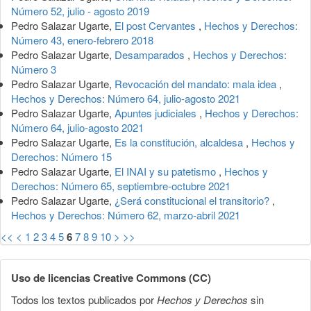
Número 52, julio - agosto 2019
Pedro Salazar Ugarte,
El post Cervantes
,
Hechos y Derechos:
Número 43, enero-febrero 2018
Pedro Salazar Ugarte,
Desamparados
,
Hechos y Derechos:
Número 3
Pedro Salazar Ugarte,
Revocación del mandato: mala idea
,
Hechos y Derechos: Número 64, julio-agosto 2021
Pedro Salazar Ugarte,
Apuntes judiciales
,
Hechos y Derechos:
Número 64, julio-agosto 2021
Pedro Salazar Ugarte,
Es la constitución, alcaldesa
,
Hechos y
Derechos: Número 15
Pedro Salazar Ugarte,
El INAI y su patetismo
,
Hechos y
Derechos: Número 65, septiembre-octubre 2021
Pedro Salazar Ugarte,
¿Será constitucional el transitorio?
,
Hechos y Derechos: Número 62, marzo-abril 2021
<<
<
1
2
3
4
5
6
7
8
9
10
>
>>
Uso de licencias Creative Commons (CC)
Todos los textos publicados por
Hechos y Derechos
sin