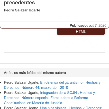
precedentes
Pedro Salazar Ugarte
Publicado:
oct 7, 2020
HTML
Detalles
Artículos más leídos del mismo autor/a
del
Pedro Salazar Ugarte,
En defensa del garantismo
,
Hechos y
artículo
Derechos: Número 44, marzo-abril 2018
Pedro Salazar Ugarte,
Integración de la SCJN
,
Hechos y
Derechos: Número especial. Foros sobre la Reforma
Constitucional en Materia de Justicia
Pedro Salazar Ugarte,
Una niña violada
,
Hechos y Derechos: