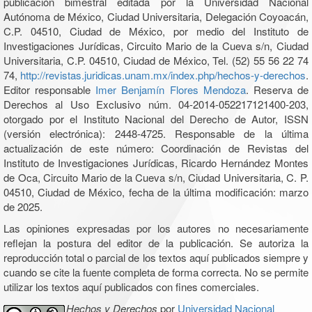
publicación bimestral editada por la Universidad Nacional
Autónoma de México, Ciudad Universitaria, Delegación Coyoacán,
C.P. 04510, Ciudad de México, por medio del Instituto de
Investigaciones Jurídicas, Circuito Mario de la Cueva s/n, Ciudad
Universitaria, C.P. 04510, Ciudad de México, Tel. (52) 55 56 22 74
74,
http://revistas.juridicas.unam.mx/index.php/hechos-y-derechos
.
Editor responsable
Imer Benjamín Flores Mendoza
. Reserva de
Derechos al Uso Exclusivo núm. 04-2014-052217121400-203,
otorgado por el Instituto Nacional del Derecho de Autor, ISSN
(versión electrónica): 2448-4725. Responsable de la última
actualización de este número: Coordinación de Revistas del
Instituto de Investigaciones Jurídicas, Ricardo Hernández Montes
de Oca, Circuito Mario de la Cueva s/n, Ciudad Universitaria, C. P.
04510, Ciudad de México, fecha de la última modificación: marzo
de 2025.
Las opiniones expresadas por los autores no necesariamente
reflejan la postura del editor de la publicación. Se autoriza la
reproducción total o parcial de los textos aquí publicados siempre y
cuando se cite la fuente completa de forma correcta. No se permite
utilizar los textos aquí publicados con fines comerciales.
Hechos y Derechos
por
Universidad Nacional