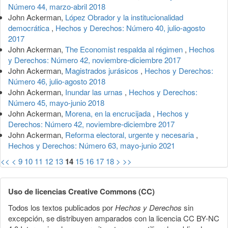
Número 44, marzo-abril 2018
John Ackerman,
López Obrador y la institucionalidad
democrática
,
Hechos y Derechos: Número 40, julio-agosto
2017
John Ackerman,
The Economist respalda al régimen
,
Hechos
y Derechos: Número 42, noviembre-diciembre 2017
John Ackerman,
Magistrados jurásicos
,
Hechos y Derechos:
Número 46, julio-agosto 2018
John Ackerman,
Inundar las urnas
,
Hechos y Derechos:
Número 45, mayo-junio 2018
John Ackerman,
Morena, en la encrucijada
,
Hechos y
Derechos: Número 42, noviembre-diciembre 2017
John Ackerman,
Reforma electoral, urgente y necesaria
,
Hechos y Derechos: Número 63, mayo-junio 2021
<<
<
9
10
11
12
13
14
15
16
17
18
>
>>
Uso de licencias Creative Commons (CC)
Todos los textos publicados por
Hechos y Derechos
sin
excepción, se distribuyen amparados con la licencia CC BY-NC