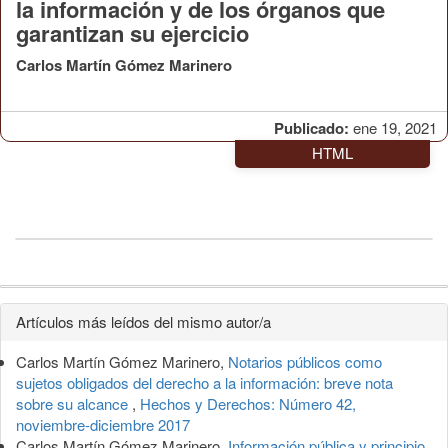
la información y de los órganos que
garantizan su ejercicio
Carlos Martín Gómez Marinero
Publicado:
ene 19, 2021
HTML
Detalles
Artículos más leídos del mismo autor/a
del
Carlos Martín Gómez Marinero,
Notarios públicos como
artículo
sujetos obligados del derecho a la información: breve nota
sobre su alcance
,
Hechos y Derechos: Número 42,
noviembre-diciembre 2017
Carlos Martín Gómez Marinero,
Información pública y principio