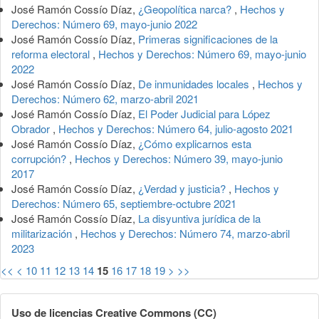
José Ramón Cossío Díaz,
¿Geopolítica narca?
,
Hechos y
Derechos: Número 69, mayo-junio 2022
José Ramón Cossío Díaz,
Primeras significaciones de la
reforma electoral
,
Hechos y Derechos: Número 69, mayo-junio
2022
José Ramón Cossío Díaz,
De inmunidades locales
,
Hechos y
Derechos: Número 62, marzo-abril 2021
José Ramón Cossío Díaz,
El Poder Judicial para López
Obrador
,
Hechos y Derechos: Número 64, julio-agosto 2021
José Ramón Cossío Díaz,
¿Cómo explicarnos esta
corrupción?
,
Hechos y Derechos: Número 39, mayo-junio
2017
José Ramón Cossío Díaz,
¿Verdad y justicia?
,
Hechos y
Derechos: Número 65, septiembre-octubre 2021
José Ramón Cossío Díaz,
La disyuntiva jurídica de la
militarización
,
Hechos y Derechos: Número 74, marzo-abril
2023
<<
<
10
11
12
13
14
15
16
17
18
19
>
>>
Uso de licencias Creative Commons (CC)