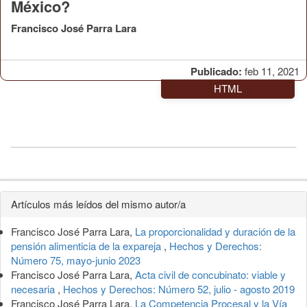
México?
Francisco José Parra Lara
Publicado:
feb 11, 2021
HTML
Detalles
Artículos más leídos del mismo autor/a
del
Francisco José Parra Lara,
La proporcionalidad y duración de la
artículo
pensión alimenticia de la expareja
,
Hechos y Derechos:
Número 75, mayo-junio 2023
Francisco José Parra Lara,
Acta civil de concubinato: viable y
necesaria
,
Hechos y Derechos: Número 52, julio - agosto 2019
Francisco José Parra Lara,
La Competencia Procesal y la Vía