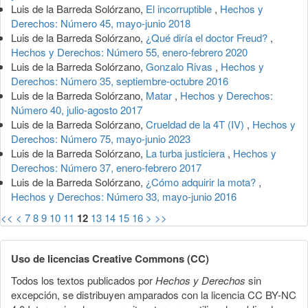
Luis de la Barreda Solórzano,
El incorruptible
,
Hechos y
Derechos: Número 45, mayo-junio 2018
Luis de la Barreda Solórzano,
¿Qué diría el doctor Freud?
,
Hechos y Derechos: Número 55, enero-febrero 2020
Luis de la Barreda Solórzano,
Gonzalo Rivas
,
Hechos y
Derechos: Número 35, septiembre-octubre 2016
Luis de la Barreda Solórzano,
Matar
,
Hechos y Derechos:
Número 40, julio-agosto 2017
Luis de la Barreda Solórzano,
Crueldad de la 4T (IV)
,
Hechos y
Derechos: Número 75, mayo-junio 2023
Luis de la Barreda Solórzano,
La turba justiciera
,
Hechos y
Derechos: Número 37, enero-febrero 2017
Luis de la Barreda Solórzano,
¿Cómo adquirir la mota?
,
Hechos y Derechos: Número 33, mayo-junio 2016
<<
<
7
8
9
10
11
12
13
14
15
16
>
>>
Uso de licencias Creative Commons (CC)
Todos los textos publicados por
Hechos y Derechos
sin
excepción, se distribuyen amparados con la licencia CC BY-NC