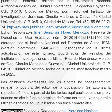
publicación bimestral editada por la Universidad Nacional
Autónoma de México, Ciudad Universitaria, Delegación Coyoacán,
C.P. 04510, Ciudad de México, por medio del Instituto de
Investigaciones Jurídicas, Circuito Mario de la Cueva s/n, Ciudad
Universitaria, C.P. 04510, Ciudad de México, Tel. (52) 55 56 22 74
74,
http://revistas.juridicas.unam.mx/index.php/hechos-y-derechos
.
Editor responsable
Imer Benjamín Flores Mendoza
. Reserva de
Derechos al Uso Exclusivo núm. 04-2014-052217121400-203,
otorgado por el Instituto Nacional del Derecho de Autor, ISSN
(versión electrónica): 2448-4725. Responsable de la última
actualización de este número: Coordinación de Revistas del
Instituto de Investigaciones Jurídicas, Ricardo Hernández Montes
de Oca, Circuito Mario de la Cueva s/n, Ciudad Universitaria, C. P.
04510, Ciudad de México, fecha de la última modificación: marzo
de 2025.
Las opiniones expresadas por los autores no necesariamente
reflejan la postura del editor de la publicación. Se autoriza la
reproducción total o parcial de los textos aquí publicados siempre y
cuando se cite la fuente completa de forma correcta. No se permite
utilizar los textos aquí publicados con fines comerciales.
Hechos y Derechos
por
Universidad Nacional